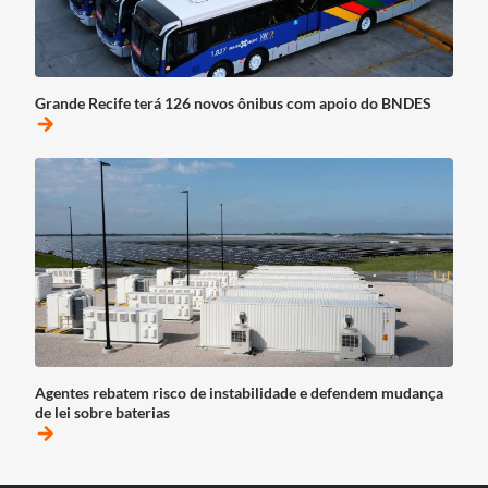
Grande Recife terá 126 novos ônibus com apoio do BNDES
arrow_forward
Agentes rebatem risco de instabilidade e defendem mudança
de lei sobre baterias
arrow_forward