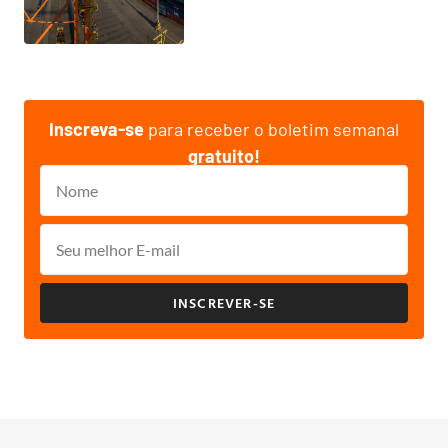
Inscreva-se
para receber o boletim semanal
gratuito!
INSCREVER-SE