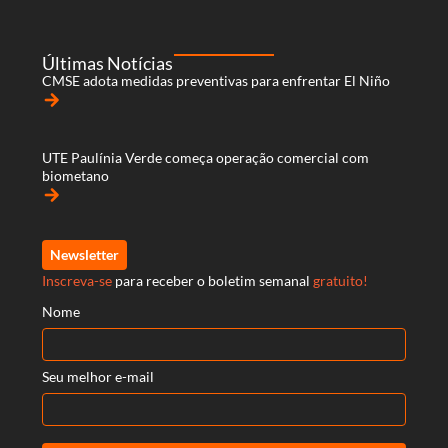
Últimas Notícias
CMSE adota medidas preventivas para enfrentar El Niño
arrow_forward
UTE Paulínia Verde começa operação comercial com
biometano
arrow_forward
Newsletter
Inscreva-se
para receber o boletim semanal
gratuito!
Nome
Seu melhor e-mail