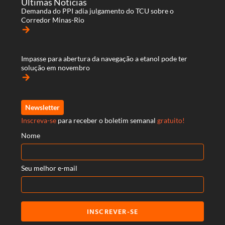
Últimas Notícias
Demanda do PPI adia julgamento do TCU sobre o
Corredor Minas-Rio
arrow_forward
Impasse para abertura da navegação a etanol pode ter
solução em novembro
arrow_forward
Newsletter
Inscreva-se
para receber o boletim semanal
gratuito!
Nome
Seu melhor e-mail
INSCREVER-SE