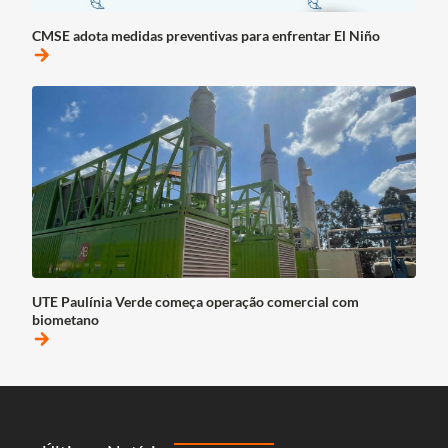
CMSE adota medidas preventivas para enfrentar El Niño
arrow_forward
UTE Paulínia Verde começa operação comercial com
biometano
arrow_forward