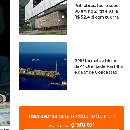
Petrobras: lucro sobe
96,8% no 2º tri e vai a
R$ 52,4 bi com guerra
ANP formaliza blocos
da 4ª Oferta de Partilha
e da 6ª de Concessão
Inscreva-se
para receber o boletim
semanal
gratuito!
portes