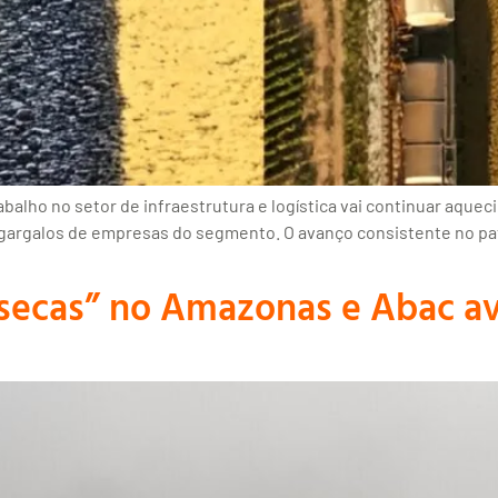
alho no setor de infraestrutura e logística vai continuar aque
is gargalos de empresas do segmento. O avanço consistente no p
s secas” no Amazonas e Abac a