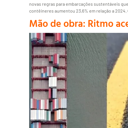
novas regras para embarcações sustentáveis que 
contêineres aumentou 23,6% em relação a 2024. 
Mão de obra: Ritmo ac