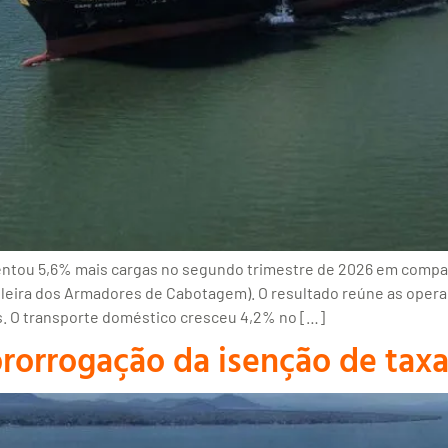
entou 5,6% mais cargas no segundo trimestre de 2026 em comp
leira dos Armadores de Cabotagem). O resultado reúne as oper
s. O transporte doméstico cresceu 4,2% no […]
rorrogação da isenção de taxa