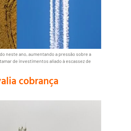
cido neste ano, aumentando a pressão sobre a
atamar de investimentos aliado à escassez de
valia cobrança