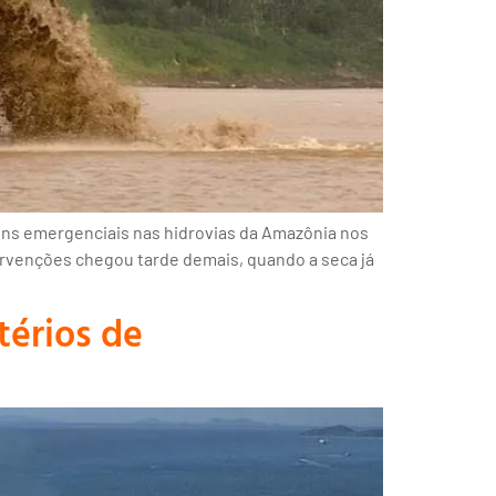
ens emergenciais nas hidrovias da Amazônia nos
ervenções chegou tarde demais, quando a seca já
érios de