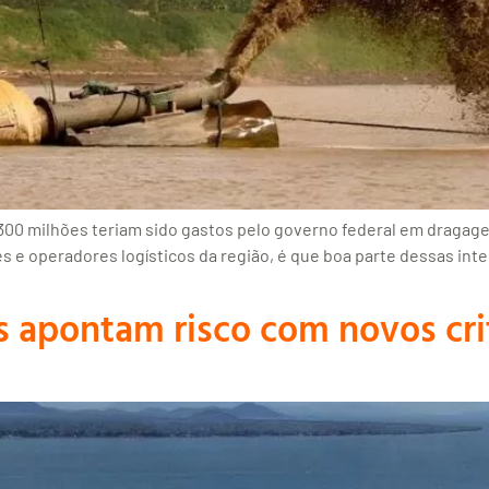
300 milhões teriam sido gastos pelo governo federal em dragag
s e operadores logísticos da região, é que boa parte dessas int
apontam risco com novos crit