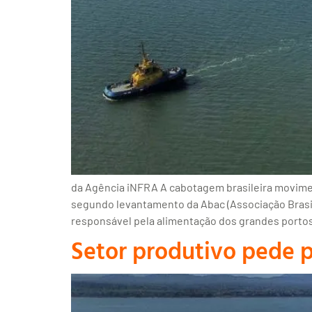
da Agência iNFRA A cabotagem brasileira movim
segundo levantamento da Abac (Associação Brasi
responsável pela alimentação dos grandes porto
Setor produtivo pede p