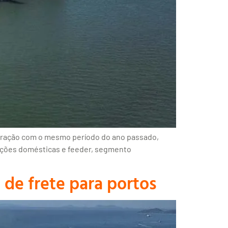
aração com o mesmo período do ano passado,
ações domésticas e feeder, segmento
 de frete para portos