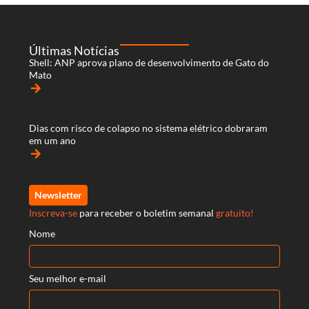
Últimas Notícias
Shell: ANP aprova plano de desenvolvimento de Gato do
Mato
arrow_forward
Dias com risco de colapso no sistema elétrico dobraram
em um ano
arrow_forward
Newsletter
Inscreva-se
para receber o boletim semanal
gratuito!
Nome
Seu melhor e-mail