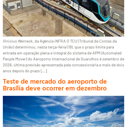
Vinicius Werneck, da Agência iNFRA O TCU (Tribunal de Contas da
União) determinou, nesta terça-feira (19), que o prazo limite para
entrada em operação plena e integral do sistema de APM (Automated
People Mover) do Aeroporto Internacional de Guarulhos é setembro de
2026, última previsão apresentada pela concessionária e mais de dois
anos depois do prazo […]
Teste de mercado do aeroporto de
Brasília deve ocorrer em dezembro