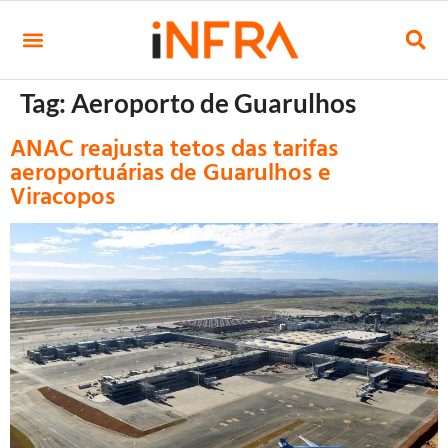
Tag:
Aeroporto de Guarulhos
ANAC reajusta tetos das tarifas
aeroportuárias de Guarulhos e
Viracopos