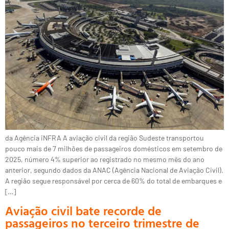
da Agência iNFRA A aviação civil da região Sudeste transportou
pouco mais de 7 milhões de passageiros domésticos em setembro de
2025, número 4% superior ao registrado no mesmo mês do ano
anterior, segundo dados da ANAC (Agência Nacional de Aviação Civil).
A região segue responsável por cerca de 60% do total de embarques e
[…]
Aviação civil bate recorde de
passageiros no terceiro trimestre de