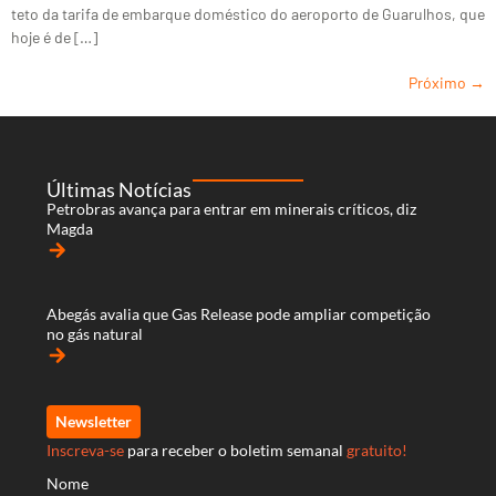
teto da tarifa de embarque doméstico do aeroporto de Guarulhos, que
hoje é de […]
Próximo
→
Últimas Notícias
Petrobras avança para entrar em minerais críticos, diz
Magda
arrow_forward
Abegás avalia que Gas Release pode ampliar competição
no gás natural
arrow_forward
Newsletter
Inscreva-se
para receber o boletim semanal
gratuito!
Nome