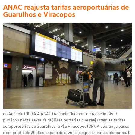
ANAC reajusta tarifas aeroportuárias de
Guarulhos e Viracopos
da Agência iNFRA A ANAC (Agência Nacional de Aviação Civil)
publicou nesta sexta-feira (11) as portarias que reajustam as tarifas
aeroportuárias de Guarulhos (SP) e Viracopos (SP). A cobrança passa
a ser praticada 30 dias depois da divulgação pelas concessionárias. O