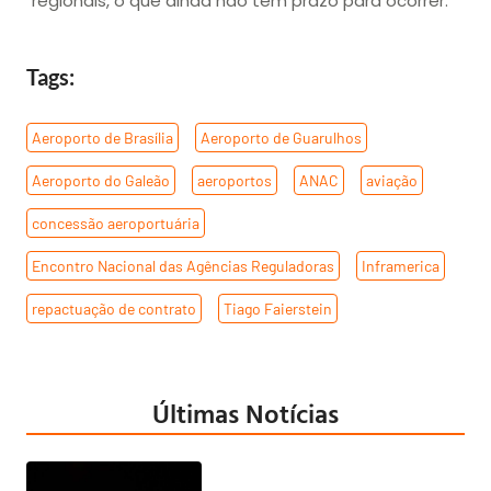
regionais, o que ainda não tem prazo para ocorrer.
Tags:
Aeroporto de Brasília
,
Aeroporto de Guarulhos
,
Aeroporto do Galeão
,
aeroportos
,
ANAC
,
aviação
,
concessão aeroportuária
,
Encontro Nacional das Agências Reguladoras
,
Inframerica
,
repactuação de contrato
,
Tiago Faierstein
Últimas Notícias