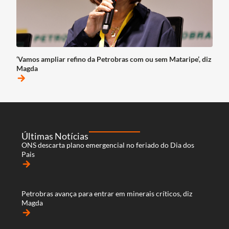
‘Vamos ampliar refino da Petrobras com ou sem Mataripe’, diz
Magda
arrow_forward
Últimas Notícias
ONS descarta plano emergencial no feriado do Dia dos
Pais
arrow_forward
Petrobras avança para entrar em minerais críticos, diz
Magda
arrow_forward