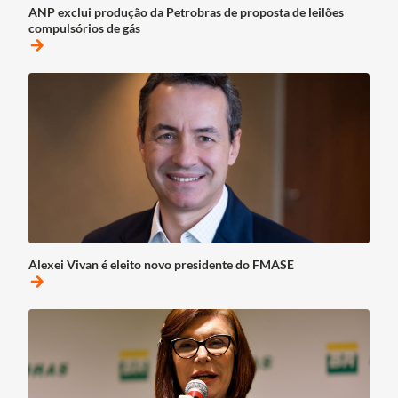
ANP exclui produção da Petrobras de proposta de leilões
compulsórios de gás
arrow_forward
Alexei Vivan é eleito novo presidente do FMASE
arrow_forward