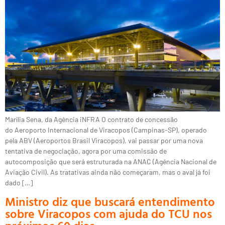
Marília Sena, da Agência iNFRA O contrato de concessão
do Aeroporto Internacional de Viracopos (Campinas-SP), operado
pela ABV (Aeroportos Brasil Viracopos), vai passar por uma nova
tentativa de negociação, agora por uma comissão de
autocomposição que será estruturada na ANAC (Agência Nacional de
Aviação Civil). As tratativas ainda não começaram, mas o aval já foi
dado […]
Ministro diz que buscará entendimento
sobre Viracopos com ajuda do TCU nos