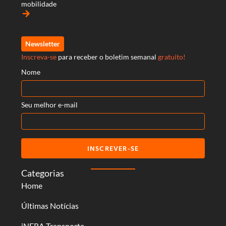
mobilidade
arrow_forward
Newsletter
Inscreva-se
para receber o boletim semanal
gratuito!
Nome
Seu melhor e-mail
INSCREVER-SE
Categorias
Home
Últimas Notícias
iNFRA Transporte