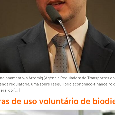
ionamento, a Artemig (Agência Reguladora de Transportes do Es
genda regulatória, uma sobre reequilíbrio econômico-financeiro
geral do […]
gras de uso voluntário de biodi