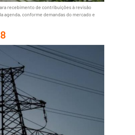
ara recebimento de contribuições à revisão
as da agenda, conforme demandas do mercado e
28