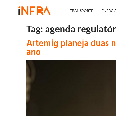
TRANSPORTE
ENERGI
Tag:
agenda regulatór
Artemig planeja duas 
ano