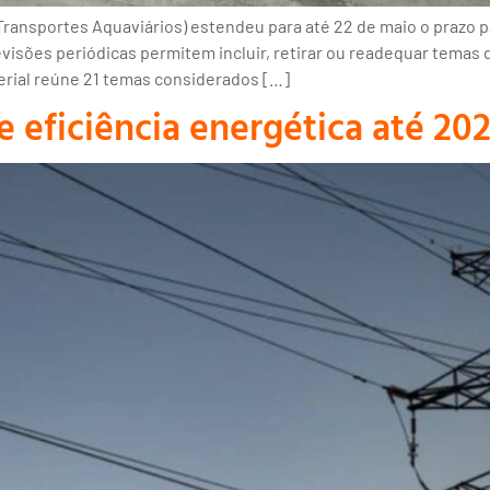
ransportes Aquaviários) estendeu para até 22 de maio o prazo p
evisões periódicas permitem incluir, retirar ou readequar tem
erial reúne 21 temas considerados […]
eficiência energética até 20