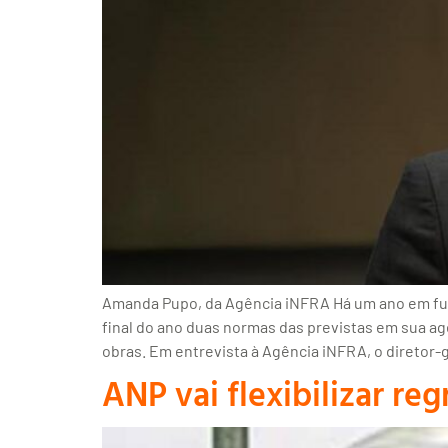
Amanda Pupo, da Agência iNFRA Há um ano em func
final do ano duas normas das previstas em sua a
obras. Em entrevista à Agência iNFRA, o diretor-
ANP vai flexibilizar re