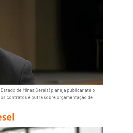
tado de Minas Gerais) planeja publicar até o
 dos contratos e outra sobre orçamentação de
esel