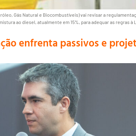
óleo, Gás Natural e Biocombustíveis) vai revisar a regulamentaç
mistura ao diesel, atualmente em 15%, para adequar as regras à L
ção enfrenta passivos e proje