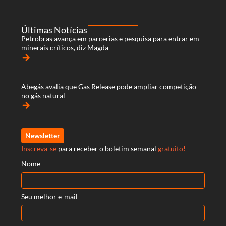
Últimas Notícias
Petrobras avança em parcerias e pesquisa para entrar em
minerais críticos, diz Magda
arrow_forward
Abegás avalia que Gas Release pode ampliar competição
no gás natural
arrow_forward
Newsletter
Inscreva-se
para receber o boletim semanal
gratuito!
Nome
Seu melhor e-mail