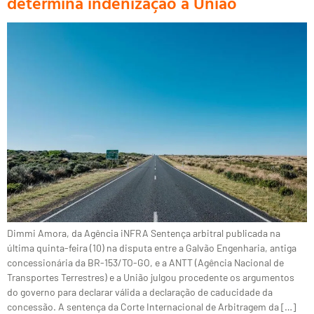
determina indenização à União
Dimmi Amora, da Agência iNFRA Sentença arbitral publicada na
última quinta-feira (10) na disputa entre a Galvão Engenharia, antiga
concessionária da BR-153/TO-GO, e a ANTT (Agência Nacional de
Transportes Terrestres) e a União julgou procedente os argumentos
do governo para declarar válida a declaração de caducidade da
concessão. A sentença da Corte Internacional de Arbitragem da […]