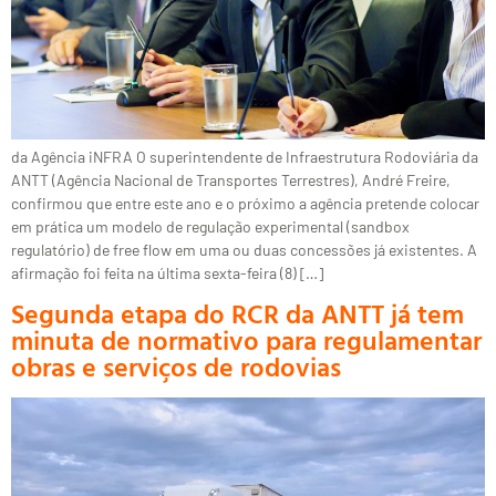
da Agência iNFRA O superintendente de Infraestrutura Rodoviária da
ANTT (Agência Nacional de Transportes Terrestres), André Freire,
confirmou que entre este ano e o próximo a agência pretende colocar
em prática um modelo de regulação experimental (sandbox
regulatório) de free flow em uma ou duas concessões já existentes. A
afirmação foi feita na última sexta-feira (8) […]
Segunda etapa do RCR da ANTT já tem
minuta de normativo para regulamentar
obras e serviços de rodovias