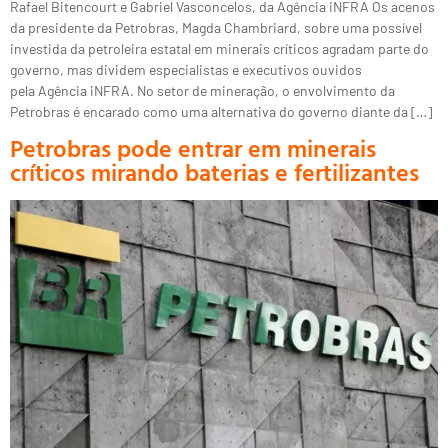
Rafael Bitencourt e Gabriel Vasconcelos, da Agência iNFRA Os acenos
da presidente da Petrobras, Magda Chambriard, sobre uma possível
investida da petroleira estatal em minerais críticos agradam parte do
governo, mas dividem especialistas e executivos ouvidos
pela Agência iNFRA. No setor de mineração, o envolvimento da
Petrobras é encarado como uma alternativa do governo diante da […]
Petrobras pode entrar em minerais
críticos mirando baterias e fertilizantes