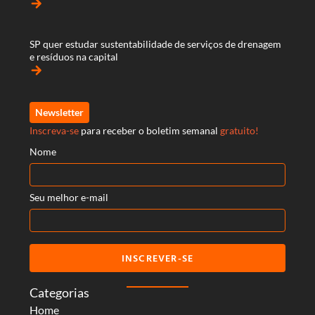
arrow_forward
SP quer estudar sustentabilidade de serviços de drenagem
e resíduos na capital
arrow_forward
Newsletter
Inscreva-se
para receber o boletim semanal
gratuito!
Nome
Seu melhor e-mail
INSCREVER-SE
Categorias
Home