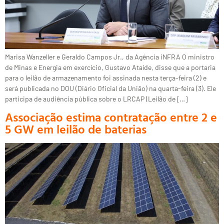
Marisa Wanzeller e Geraldo Campos Jr., da Agência iNFRA O ministro
de Minas e Energia em exercício, Gustavo Ataíde, disse que a portaria
para o leilão de armazenamento foi assinada nesta terça-feira (2) e
será publicada no DOU (Diário Oficial da União) na quarta-feira (3). Ele
participa de audiência pública sobre o LRCAP (Leilão de […]
Associação estima contratação entre 2 e
5 GW em leilão de baterias