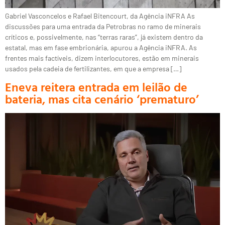
Gabriel Vasconcelos e Rafael Bitencourt, da Agência iNFRA As
discussões para uma entrada da Petrobras no ramo de minerais
críticos e, possivelmente, nas “terras raras”, já existem dentro da
estatal, mas em fase embrionária, apurou a Agência iNFRA. As
frentes mais factíveis, dizem interlocutores, estão em minerais
usados pela cadeia de fertilizantes, em que a empresa […]
Eneva reitera entrada em leilão de
bateria, mas cita cenário ‘prematuro’