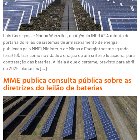
Lais Carregosa e Marisa Wanzeller, da Agência iNFRA* A minuta da
portaria do leilão de sistemas de armazenamento de energia,
publicada pelo MME (Ministério de Minas e Energia) nesta segunda-
feira (10), traz como novidade a criação de um critério locacional para
contratação das baterias. A ideia é que o certame, previsto para abril
de 2026, aloque os […]
MME publica consulta pública sobre as
diretrizes do leilão de baterias