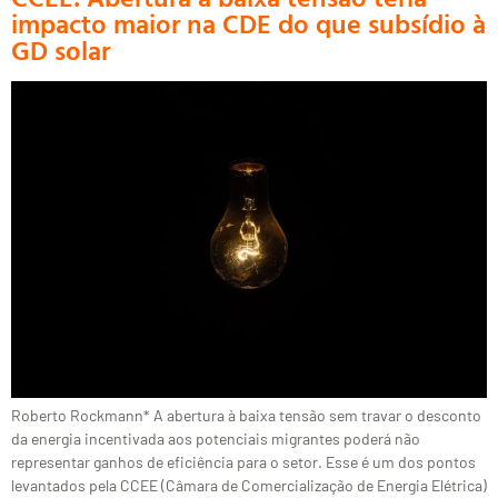
impacto maior na CDE do que subsídio à
GD solar
Roberto Rockmann* A abertura à baixa tensão sem travar o desconto
da energia incentivada aos potenciais migrantes poderá não
representar ganhos de eficiência para o setor. Esse é um dos pontos
levantados pela CCEE (Câmara de Comercialização de Energia Elétrica)