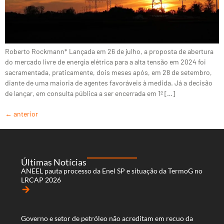
Roberto Rockmann* Lançada em 26 de julho, a proposta de abertura
do mercado livre de energia elétrica para a alta tensão em 2024 foi
sacramentada, praticamente, dois meses após, em 28 de setembro,
diante de uma maioria de agentes favoráveis à medida. Já a decisão
de lançar, em consulta pública a ser encerrada em 1º […]
←
anterior
Últimas Notícias
ANEEL pauta processo da Enel SP e situação da TermoG no
LRCAP 2026
arrow_forward
Governo e setor de petróleo não acreditam em recuo da