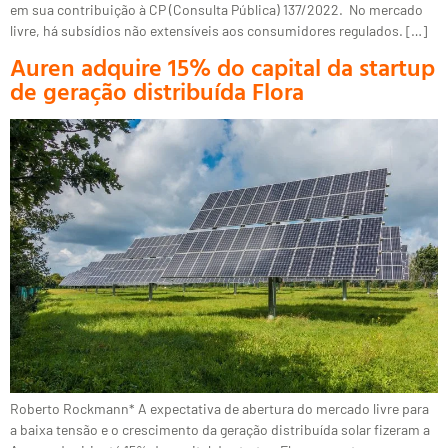
em sua contribuição à CP (Consulta Pública) 137/2022. No mercado
livre, há subsídios não extensíveis aos consumidores regulados. […]
Auren adquire 15% do capital da startup
de geração distribuída Flora
Roberto Rockmann* A expectativa de abertura do mercado livre para
a baixa tensão e o crescimento da geração distribuída solar fizeram a