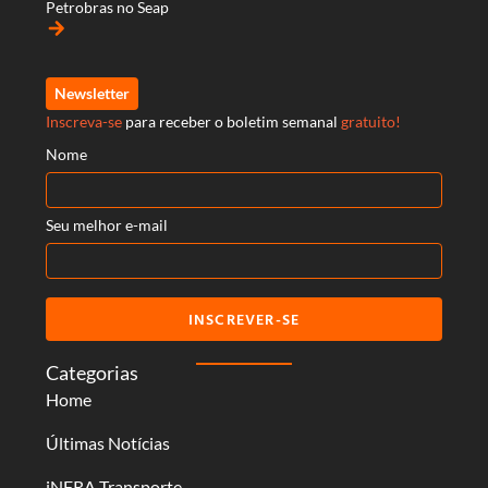
Petrobras no Seap
arrow_forward
Newsletter
Inscreva-se
para receber o boletim semanal
gratuito!
Nome
Seu melhor e-mail
INSCREVER-SE
Categorias
Home
Últimas Notícias
iNFRA Transporte