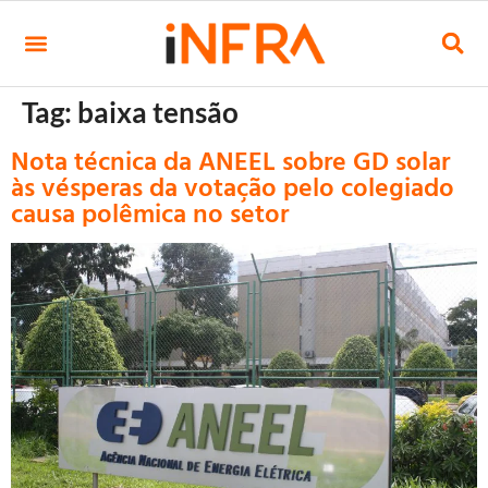
Tag:
baixa tensão
Nota técnica da ANEEL sobre GD solar
às vésperas da votação pelo colegiado
causa polêmica no setor