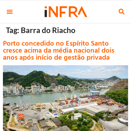
Tag:
Barra do Riacho
Porto concedido no Espírito Santo
cresce acima da média nacional dois
anos após início de gestão privada