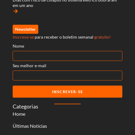
em um ano
arrow_forward
Newsletter
Inscreva-se
para receber o boletim semanal
gratuito!
Nome
Seu melhor e-mail
INSCREVER-SE
Categorias
Home
Últimas Notícias