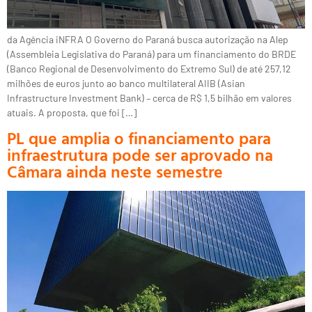
da Agência iNFRA O Governo do Paraná busca autorização na Alep
(Assembleia Legislativa do Paraná) para um financiamento do BRDE
(Banco Regional de Desenvolvimento do Extremo Sul) de até 257,12
milhões de euros junto ao banco multilateral AIIB (Asian
Infrastructure Investment Bank) – cerca de R$ 1,5 bilhão em valores
atuais. A proposta, que foi […]
PL que amplia o financiamento para
infraestrutura pode ser aprovado na
Câmara ainda neste semestre