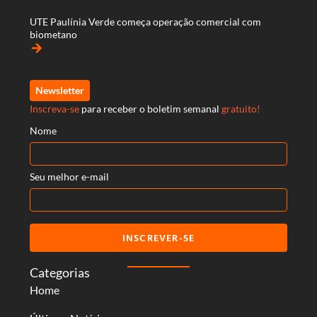
UTE Paulínia Verde começa operação comercial com
biometano
arrow_forward
Newsletter
Inscreva-se
para receber o boletim semanal
gratuito!
Nome
Seu melhor e-mail
INSCREVER-SE
Categorias
Home