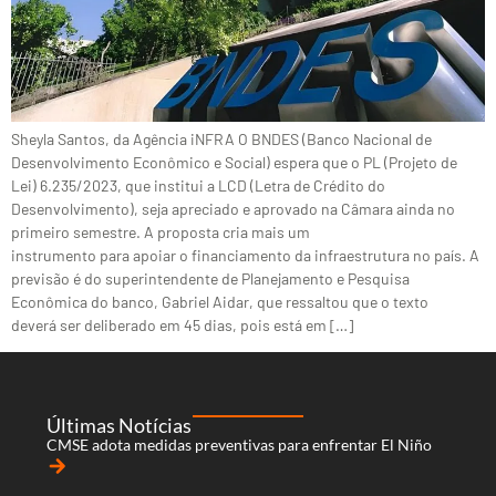
Sheyla Santos, da Agência iNFRA O BNDES (Banco Nacional de
Desenvolvimento Econômico e Social) espera que o PL (Projeto de
Lei) 6.235/2023, que institui a LCD (Letra de Crédito do
Desenvolvimento), seja apreciado e aprovado na Câmara ainda no
primeiro semestre. A proposta cria mais um
instrumento para apoiar o financiamento da infraestrutura no país. A
previsão é do superintendente de Planejamento e Pesquisa
Econômica do banco, Gabriel Aidar, que ressaltou que o texto
deverá ser deliberado em 45 dias, pois está em […]
Últimas Notícias
CMSE adota medidas preventivas para enfrentar El Niño
arrow_forward