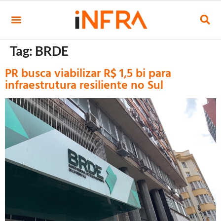
Tag:
BRDE
PR busca viabilizar R$ 1,5 bi para
infraestrutura resiliente no Sul