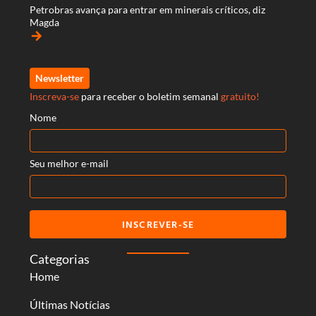
Petrobras avança para entrar em minerais críticos, diz
Magda
arrow_forward
Newsletter
Inscreva-se
para receber o boletim semanal
gratuito!
Nome
Seu melhor e-mail
INSCREVER-SE
Categorias
Home
Últimas Notícias