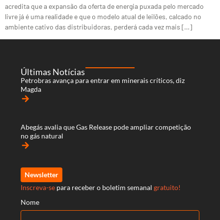
acredita que a expansão da oferta de energia puxada pelo mercado
livre já é uma realidade e que o modelo atual de leilões, calcado no
ambiente cativo das distribuidoras, perderá cada vez mais […]
Últimas Notícias
Petrobras avança para entrar em minerais críticos, diz
Magda
arrow_forward
Abegás avalia que Gas Release pode ampliar competição
no gás natural
arrow_forward
Newsletter
Inscreva-se
para receber o boletim semanal
gratuito!
Nome