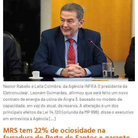
Nestor Rabello e Leila Coimbra, da Agência iNFRA O presidente da
Eletronuclear, Leonam Guimarães, afirmou que será feito um novo
contrato de energia da usina de Angra 3, baseado no modelo de
capacidade, em vez do atual, de reserva. A alteração é um dos
principais efeitos da Lei 14.120 (oriunda da MP 998), disse o executivo
em entrevista à Agência […]
MRS tem 22% de ociosidade na
ferradura do Porto de Santos e garante