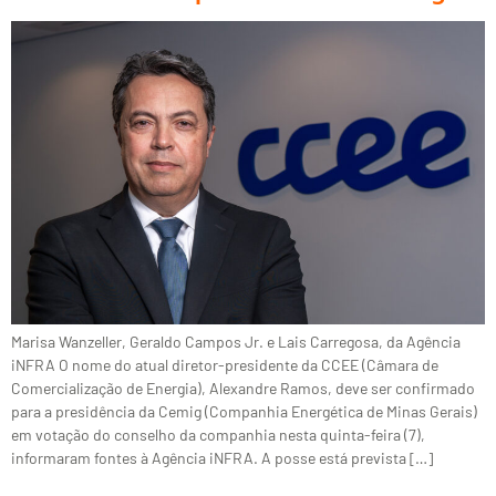
Marisa Wanzeller, Geraldo Campos Jr. e Lais Carregosa, da Agência
iNFRA O nome do atual diretor-presidente da CCEE (Câmara de
Comercialização de Energia), Alexandre Ramos, deve ser confirmado
para a presidência da Cemig (Companhia Energética de Minas Gerais)
em votação do conselho da companhia nesta quinta-feira (7),
informaram fontes à Agência iNFRA. A posse está prevista […]