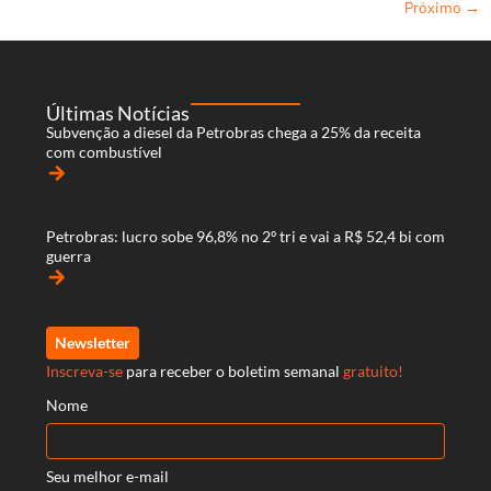
Próximo
→
Últimas Notícias
Subvenção a diesel da Petrobras chega a 25% da receita
com combustível
arrow_forward
Petrobras: lucro sobe 96,8% no 2º tri e vai a R$ 52,4 bi com
guerra
arrow_forward
Newsletter
Inscreva-se
para receber o boletim semanal
gratuito!
Nome
Seu melhor e-mail