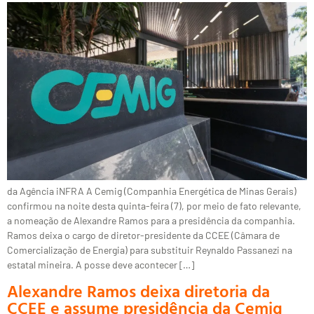
da Agência iNFRA A Cemig (Companhia Energética de Minas Gerais)
confirmou na noite desta quinta-feira (7), por meio de fato relevante,
a nomeação de Alexandre Ramos para a presidência da companhia.
Ramos deixa o cargo de diretor-presidente da CCEE (Câmara de
Comercialização de Energia) para substituir Reynaldo Passanezi na
estatal mineira. A posse deve acontecer […]
Alexandre Ramos deixa diretoria da
CCEE e assume presidência da Cemig