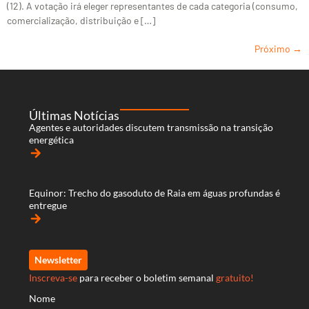
(12). A votação irá eleger representantes de cada categoria (consumo,
comercialização, distribuição e […]
Próximo
→
Últimas Notícias
Agentes e autoridades discutem transmissão na transição
energética
arrow_forward
Equinor: Trecho do gasoduto de Raia em águas profundas é
entregue
arrow_forward
Newsletter
Inscreva-se
para receber o boletim semanal
gratuito!
Nome