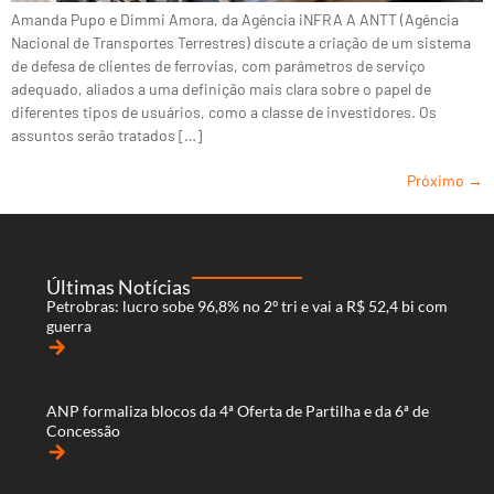
Amanda Pupo e Dimmi Amora, da Agência iNFRA A ANTT (Agência
Nacional de Transportes Terrestres) discute a criação de um sistema
de defesa de clientes de ferrovias, com parâmetros de serviço
adequado, aliados a uma definição mais clara sobre o papel de
diferentes tipos de usuários, como a classe de investidores. Os
assuntos serão tratados […]
Próximo
→
Últimas Notícias
Petrobras: lucro sobe 96,8% no 2º tri e vai a R$ 52,4 bi com
guerra
arrow_forward
ANP formaliza blocos da 4ª Oferta de Partilha e da 6ª de
Concessão
arrow_forward