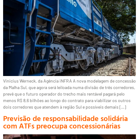
Vinicius Werneck, da Agência iNFRA A nova modelagem de concessão
da Malha Sul, que agora será leiloada numa divisão de três corredores,
prevê que o futuro operador do trecho mais rentável pagará pelo
menos R$ 8,6 bilhões ao longo do contrato para viabilizar os outros
dois corredores que atendem à região Sul e possíveis demais […]
Previsão de responsabilidade solidária
com ATFs preocupa concessionárias