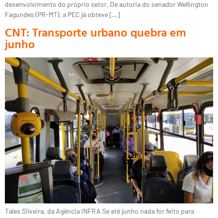
desenvolvimento do próprio setor. De autoria do senador Wellington
Fagundes (PR-MT), a PEC já obteve […]
CNT: Transporte urbano quebra em
junho
Tales Silveira, da Agência iNFRA Se até junho nada for feito para