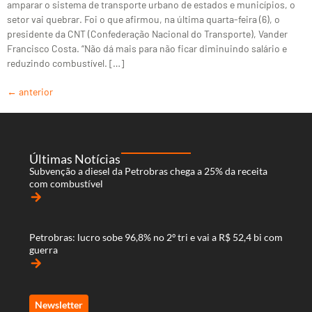
amparar o sistema de transporte urbano de estados e municípios, o
setor vai quebrar. Foi o que afirmou, na última quarta-feira (6), o
presidente da CNT (Confederação Nacional do Transporte), Vander
Francisco Costa. “Não dá mais para não ficar diminuindo salário e
reduzindo combustível. […]
←
anterior
Últimas Notícias
Subvenção a diesel da Petrobras chega a 25% da receita
com combustível
arrow_forward
Petrobras: lucro sobe 96,8% no 2º tri e vai a R$ 52,4 bi com
guerra
arrow_forward
Newsletter