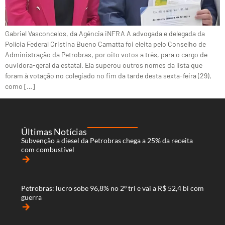
Gabriel Vasconcelos, da Agência iNFRA A advogada e delegada da
Polícia Federal Cristina Bueno Camatta foi eleita pelo Conselho de
Administração da Petrobras, por oito votos a três, para o cargo de
ouvidora-geral da estatal. Ela superou outros nomes da lista que
foram à votação no colegiado no fim da tarde desta sexta-feira (29),
como […]
Últimas Notícias
Subvenção a diesel da Petrobras chega a 25% da receita
com combustível
arrow_forward
Petrobras: lucro sobe 96,8% no 2º tri e vai a R$ 52,4 bi com
guerra
arrow_forward