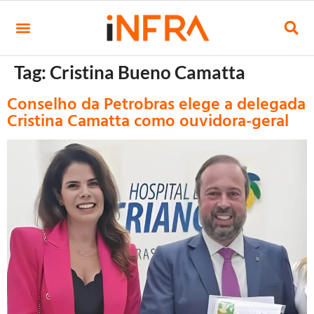
Tag:
Cristina Bueno Camatta
Conselho da Petrobras elege a delegada
Cristina Camatta como ouvidora-geral