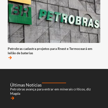
Petrobras cadastra projetos para Rnest e Termoceará em
leilão de baterias
arrow_forward
Últimas Notícias
Petrobras avança para entrar em minerais críticos, diz
Magda
arrow_forward