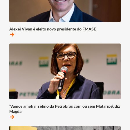
Alexei Vivan é eleito novo presidente do FMASE
arrow_forward
‘Vamos ampliar refino da Petrobras com ou sem Mataripe’, diz
Magda
arrow_forward