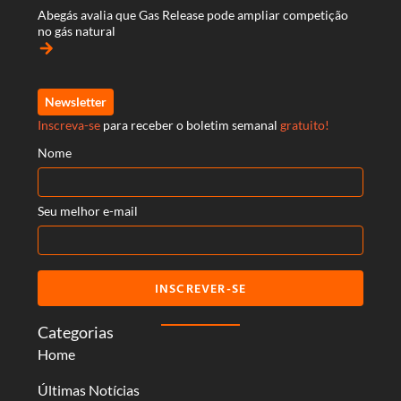
Abegás avalia que Gas Release pode ampliar competição
no gás natural
arrow_forward
Newsletter
Inscreva-se
para receber o boletim semanal
gratuito!
Nome
Seu melhor e-mail
INSCREVER-SE
Categorias
Home
Últimas Notícias