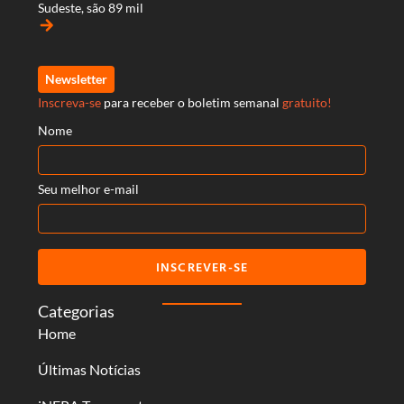
Sudeste, são 89 mil
arrow_forward
Newsletter
Inscreva-se
para receber o boletim semanal
gratuito!
Nome
Seu melhor e-mail
INSCREVER-SE
Categorias
Home
Últimas Notícias