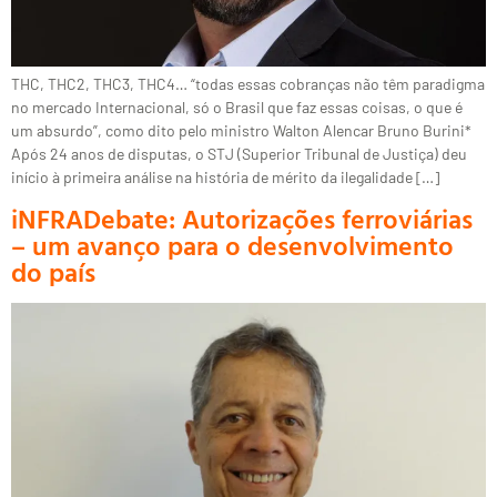
THC, THC2, THC3, THC4… “todas essas cobranças não têm paradigma
no mercado Internacional, só o Brasil que faz essas coisas, o que é
um absurdo”, como dito pelo ministro Walton Alencar Bruno Burini*
Após 24 anos de disputas, o STJ (Superior Tribunal de Justiça) deu
início à primeira análise na história de mérito da ilegalidade […]
iNFRADebate: Autorizações ferroviárias
– um avanço para o desenvolvimento
do país