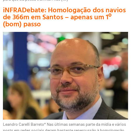
iNFRADebate: Homologação dos navios
de 366m em Santos – apenas um 1º
(bom) passo
Leandro Carelli Barreto* Nas últimas semanas parte da mídia e vários
posts em redes sociais deram bastante repercussão à homologação