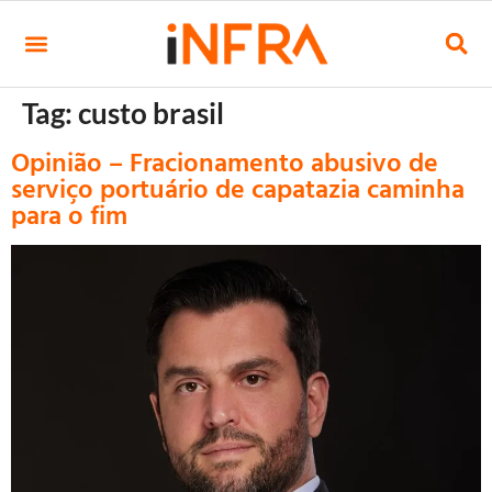
Tag:
custo brasil
Opinião – Fracionamento abusivo de
serviço portuário de capatazia caminha
para o fim