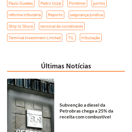
Paulo Guedes
,
Pedro Uczai
,
Portêiner
,
portos
,
reforma tributária
,
Reporto
,
segurança jurídica
,
Ship to Shore
,
terminal de contêineres
,
Terminal Investment Limited
,
TiL
,
tributação
Últimas Notícias
Subvenção a diesel da
Petrobras chega a 25% da
receita com combustível