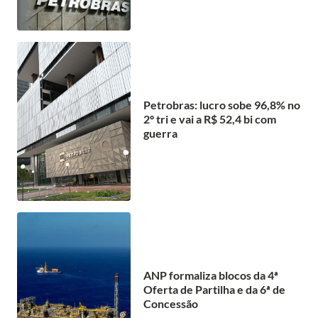
Petrobras: lucro sobe 96,8% no
2º tri e vai a R$ 52,4 bi com
guerra
ANP formaliza blocos da 4ª
Oferta de Partilha e da 6ª de
Concessão