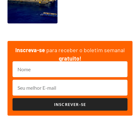
Inscreva-se
para receber o boletim semanal
gratuito!
INSCREVER-SE