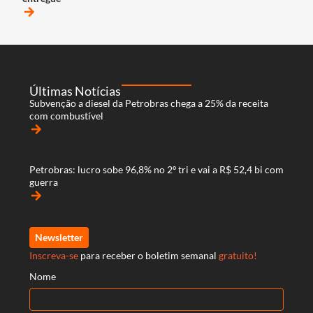
arrow_forward
Últimas Notícias
Subvenção a diesel da Petrobras chega a 25% da receita
com combustível
arrow_forward
Petrobras: lucro sobe 96,8% no 2º tri e vai a R$ 52,4 bi com
guerra
arrow_forward
Newsletter
Inscreva-se
para receber o boletim semanal
gratuito!
Nome