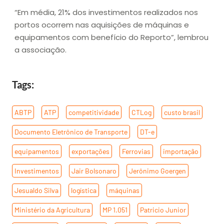
“Em média, 21% dos investimentos realizados nos
portos ocorrem nas aquisições de máquinas e
equipamentos com benefício do Reporto”, lembrou
a associação.
Tags:
ABTP
,
ATP
,
competitividade
,
CTLog
,
custo brasil
,
Documento Eletrônico de Transporte
,
DT-e
,
equipamentos
,
exportações
,
Ferrovias
,
importação
,
Investimentos
,
Jair Bolsonaro
,
Jerônimo Goergen
,
Jesualdo Silva
,
logística
,
máquinas
,
Ministério da Agricultura
,
MP 1.051
,
Patricio Junior
,