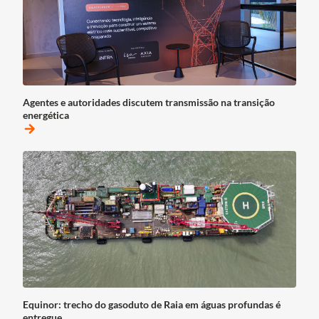
Agentes e autoridades discutem transmissão na transição
energética
arrow_forward
Equinor: trecho do gasoduto de Raia em águas profundas é
entregue