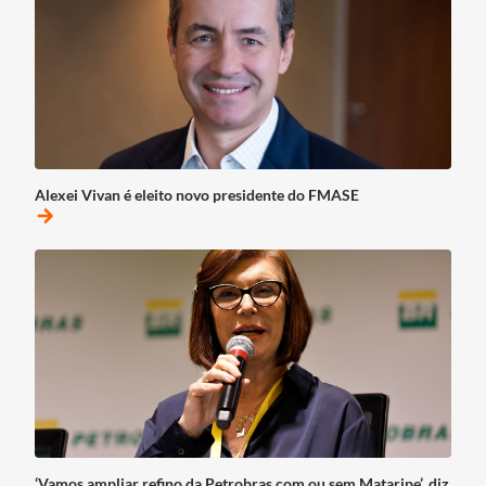
Alexei Vivan é eleito novo presidente do FMASE
arrow_forward
‘Vamos ampliar refino da Petrobras com ou sem Mataripe’, diz