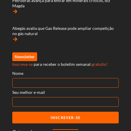
Petrobras avança para entrar em minerais críticos, diz
Magda
arrow_forward
Abegás avalia que Gas Release pode ampliar competição
no gás natural
arrow_forward
Newsletter
Inscreva-se
para receber o boletim semanal
gratuito!
Nome
Seu melhor e-mail
INSCREVER-SE