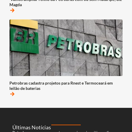
Magda
arrow_forward
Petrobras cadastra projetos para Rnest e Termoceará em
leilão de baterias
arrow_forward
Últimas Notícias