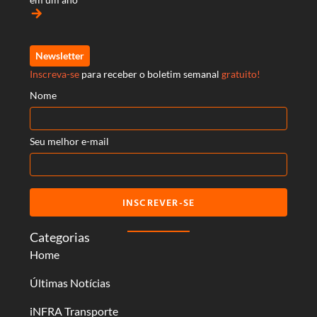
arrow_forward
Newsletter
Inscreva-se
para receber o boletim semanal
gratuito!
Nome
Seu melhor e-mail
INSCREVER-SE
Categorias
Home
Últimas Notícias
iNFRA Transporte