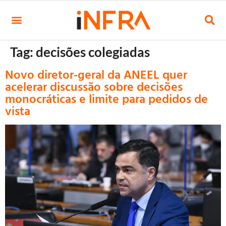
Tag:
decisões colegiadas
Novo diretor-geral da ANEEL quer
acelerar discussão sobre decisões
monocráticas e limite para pedidos de
vista