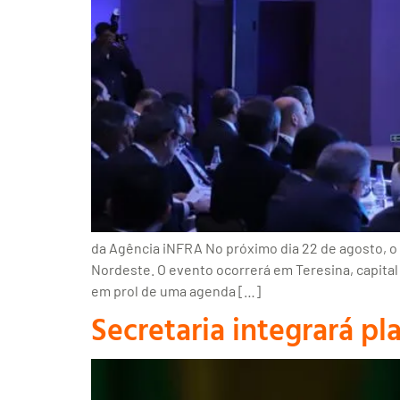
da Agência iNFRA No próximo dia 22 de agosto, o 
Nordeste. O evento ocorrerá em Teresina, capital
em prol de uma agenda […]
Secretaria integrará pl