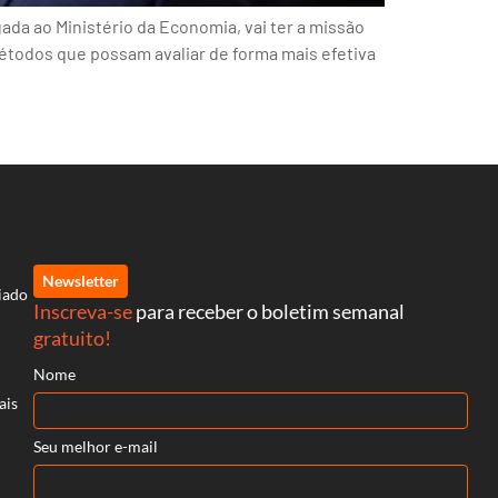
ada ao Ministério da Economia, vai ter a missão
métodos que possam avaliar de forma mais efetiva
Newsletter
iado
Inscreva-se
para receber o boletim semanal
gratuito!
Nome
ais
Seu melhor e-mail