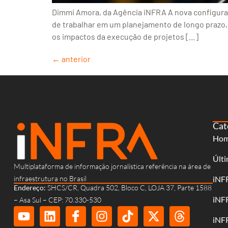
Dimmi Amora, da Agência iNFRA A nova configuraçã
de trabalhar em um planejamento de longo prazo, 
os impactos da execução de projetos […]
←
anterior
Cat
Ho
Últi
Multiplataforma de informação jornalística referência na área de
infraestrutura no Brasil
iNF
Endereço:
SHCS/CR, Quadra 502, Bloco C, LOJA 37, Parte 1588
iNF
– Asa Sul – CEP: 70.330-530
iNF