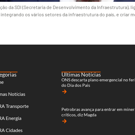
o da SDI (Secretaria de Desenvolvimento da Infraestrutura), lig
integrando os vários setores da infraestrutura do país, e criar 
egorias
Últimas Notícias
ONS descarta plano emergencial no fer
me
do Dia dos Pais
arrow_forward
mas Notícias
RA Transporte
Petrobras avança para entrar em miner
críticos, diz Magda
RA Energia
arrow_forward
RA Cidades