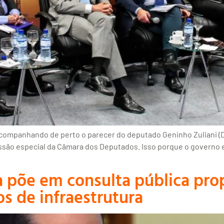
acompanhando de perto o parecer do deputado Geninho Zuliani (DE
são especial da Câmara dos Deputados. Isso porque o governo es
 põe em consulta pública pro
s de infraestrutura