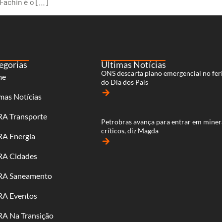
 Fachin é o […]
egorias
Últimas Notícias
ONS descarta plano emergencial no fer
me
do Dia dos Pais
arrow_forward
mas Notícias
RA Transporte
Petrobras avança para entrar em miner
críticos, diz Magda
RA Energia
arrow_forward
RA Cidades
RA Saneamento
RA Eventos
RA Na Transição