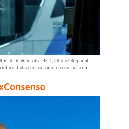
tos de decisões do TRF-1 (Tribunal Regional
io interestadual de passageiros com base em
cexConsenso