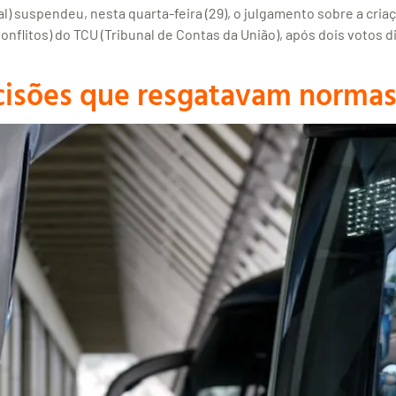
) suspendeu, nesta quarta-feira (29), o julgamento sobre a cri
flitos) do TCU (Tribunal de Contas da União), após dois votos d
ecisões que resgatavam norma