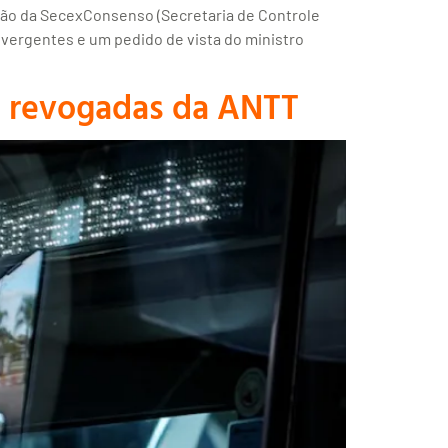
ação da SecexConsenso (Secretaria de Controle
ivergentes e um pedido de vista do ministro
s revogadas da ANTT