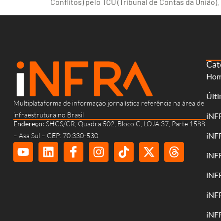
Conflitos) pelo TCU (Tribunal de Contas da União).
Cat
Ho
Últi
Multiplataforma de informação jornalística referência na área de
infraestrutura no Brasil
iNF
Endereço:
SHCS/CR, Quadra 502, Bloco C, LOJA 37, Parte 1588
iNF
– Asa Sul – CEP: 70.330-530
iNF
iNF
iNF
iNF