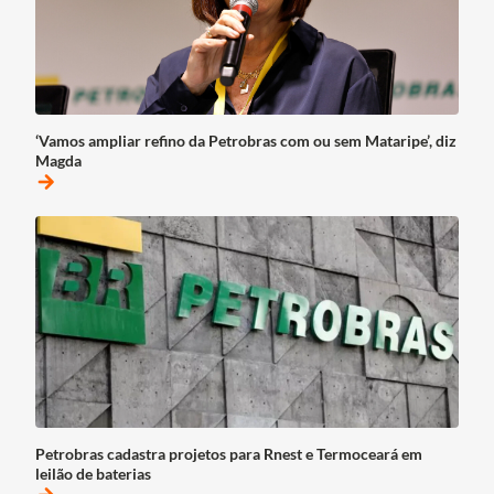
‘Vamos ampliar refino da Petrobras com ou sem Mataripe’, diz
Magda
arrow_forward
Petrobras cadastra projetos para Rnest e Termoceará em
leilão de baterias