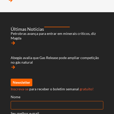
arrow_forward
Últimas Notícias
Petrobras avança para entrar em minerais críticos, diz
Magda
arrow_forward
Abegás avalia que Gas Release pode ampliar competição
no gás natural
arrow_forward
Newsletter
Inscreva-se
para receber o boletim semanal
gratuito!
Nome
Seu melhor e-mail