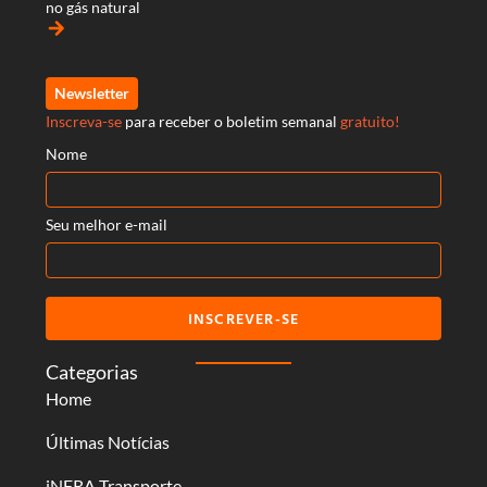
no gás natural
arrow_forward
Newsletter
Inscreva-se
para receber o boletim semanal
gratuito!
Nome
Seu melhor e-mail
INSCREVER-SE
Categorias
Home
Últimas Notícias
iNFRA Transporte