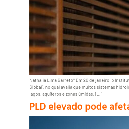
Nathalia Lima Barreto* Em 20 de janeiro, o Instit
Global”, no qual avalia que muitos sistemas hid
lagos, aquíferos e zonas úmidas. […]
PLD elevado pode afeta