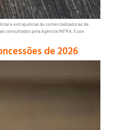
cial e extrajudicial de comercializadoras de
stas consultados pela Agência iNFRA. Esse
concessões de 2026