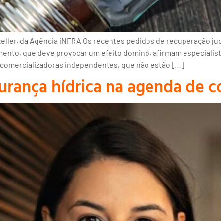
eller, da Agência iNFRA Os recentes pedidos de recuperação judi
egmento, que deve provocar um efeito dominó, afirmam especiali
 comercializadoras independentes, que não estão […]
gurança hídrica na agenda de 