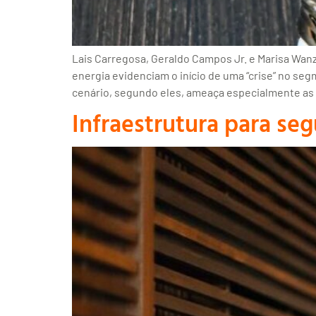
Lais Carregosa, Geraldo Campos Jr. e Marisa Wanz
energia evidenciam o início de uma “crise” no s
cenário, segundo eles, ameaça especialmente as
Infraestrutura para se