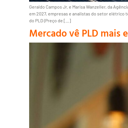
Geraldo Campos Jr. e Marisa Wanzeller, da Agênc
em 2027, empresas e analistas do setor elétrico
do PLD (Preço de […]
Mercado vê PLD mais 