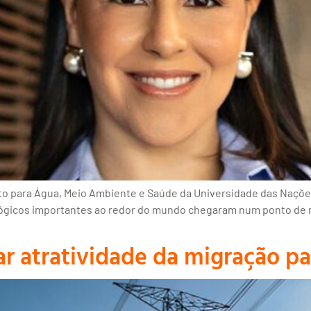
uto para Água, Meio Ambiente e Saúde da Universidade das Nações 
rológicos importantes ao redor do mundo chegaram num ponto de 
r atratividade da migração pa