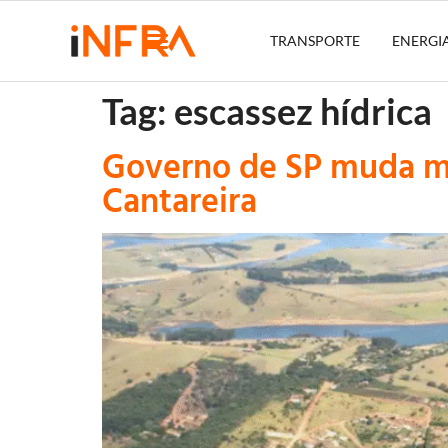
TRANSPORTE
ENERGI
Tag:
escassez hídrica
Governo de SP muda m
Cantareira