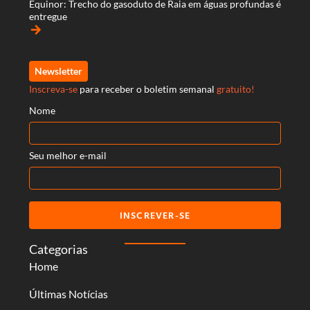
Equinor: Trecho do gasoduto de Raia em águas profundas é
entregue
arrow_forward
Newsletter
Inscreva-se
para receber o boletim semanal
gratuito!
Nome
Seu melhor e-mail
INSCREVER-SE
Categorias
Home
Últimas Notícias