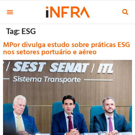
Tag:
ESG
MPor divulga estudo sobre práticas ESG
nos setores portuário e aéreo