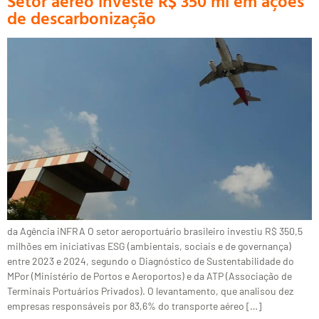
Setor aéreo investe R$ 350 mi em ações
de descarbonização
da Agência iNFRA O setor aeroportuário brasileiro investiu R$ 350,5
milhões em iniciativas ESG (ambientais, sociais e de governança)
entre 2023 e 2024, segundo o Diagnóstico de Sustentabilidade do
MPor (Ministério de Portos e Aeroportos) e da ATP (Associação de
Terminais Portuários Privados). O levantamento, que analisou dez
empresas responsáveis por 83,6% do transporte aéreo […]