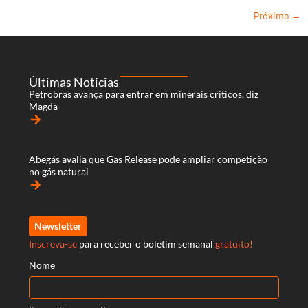
Próximo
→
Últimas Notícias
Petrobras avança para entrar em minerais críticos, diz
Magda
arrow_forward
Abegás avalia que Gas Release pode ampliar competição
no gás natural
arrow_forward
Newsletter
Inscreva-se
para receber o boletim semanal
gratuito!
Nome