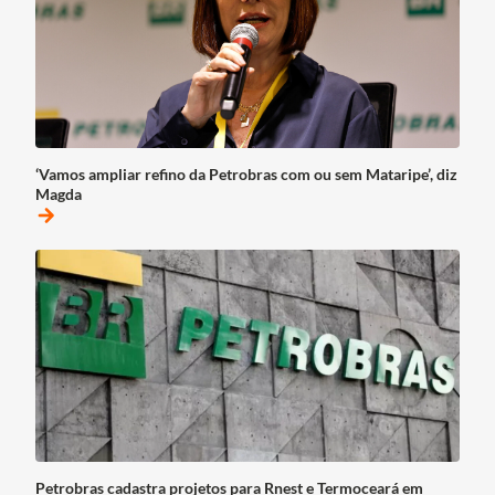
‘Vamos ampliar refino da Petrobras com ou sem Mataripe’, diz
Magda
arrow_forward
Petrobras cadastra projetos para Rnest e Termoceará em