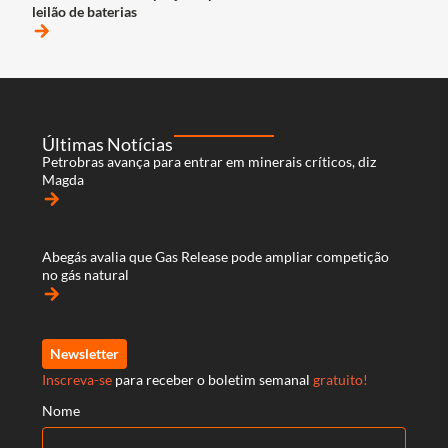
leilão de baterias
arrow_forward
Últimas Notícias
Petrobras avança para entrar em minerais críticos, diz
Magda
arrow_forward
Abegás avalia que Gas Release pode ampliar competição
no gás natural
arrow_forward
Newsletter
Inscreva-se
para receber o boletim semanal
gratuito!
Nome