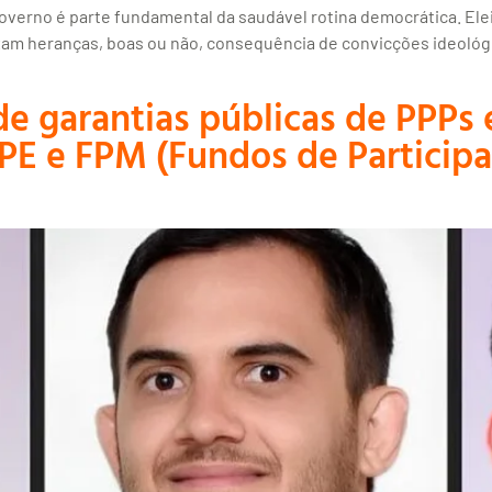
overno é parte fundamental da saudável rotina democrática. Elei
xam heranças, boas ou não, consequência de convicções ideológi
de garantias públicas de PPPs
FPE e FPM (Fundos de Particip