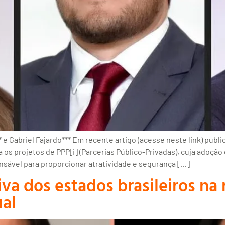
 e Gabriel Fajardo*** Em recente artigo (acesse neste link) publi
 os projetos de PPP[i] (Parcerias Público-Privadas), cuja adoção
sável para proporcionar atratividade e segurança […]
iva dos estados brasileiros n
ual