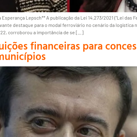
perança Lepsch** A publicação da Lei 14.273/2021 (“Lei das Ferr
vante destaque para o modal ferroviário no cenário da logística n
22, corroborou a importância de se […]
uições financeiras para conce
municípios