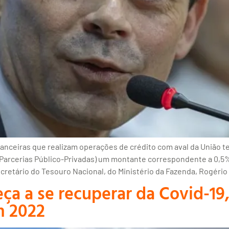
inanceiras que realizam operações de crédito com aval da União 
Parcerias Público-Privadas) um montante correspondente a 0,5% 
etário do Tesouro Nacional, do Ministério da Fazenda, Rogério C
ça a se recuperar da Covid-19
m 2022