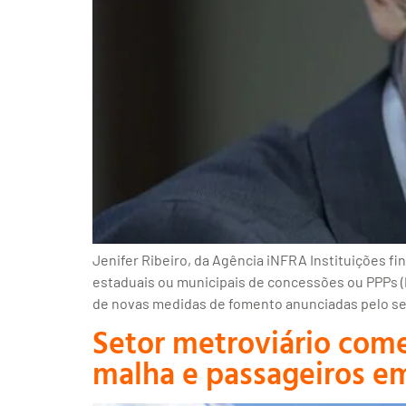
Jenifer Ribeiro, da Agência iNFRA Instituições f
estaduais ou municipais de concessões ou PPPs (
de novas medidas de fomento anunciadas pelo secr
Setor metroviário come
malha e passageiros e