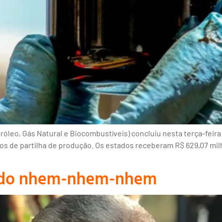
leo, Gás Natural e Biocombustíveis) concluiu nesta terça-feira (
tos de partilha de produção. Os estados receberam R$ 629,07 mi
m do nhem-nhem-nhem