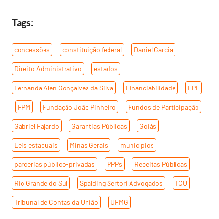
Tags:
concessões
,
constituição federal
,
Daniel Garcia
,
Direito Administrativo
,
estados
,
Fernanda Alen Gonçalves da Silva
,
Financiabilidade
,
FPE
,
FPM
,
Fundação João Pinheiro
,
Fundos de Participação
,
Gabriel Fajardo
,
Garantias Públicas
,
Goiás
,
Leis estaduais
,
Minas Gerais
,
municípios
,
parcerias público-privadas
,
PPPs
,
Receitas Públicas
,
Rio Grande do Sul
,
Spalding Sertori Advogados
,
TCU
,
Tribunal de Contas da União
,
UFMG