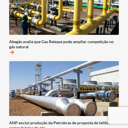
Abegás avalia que Gas Release pode ampliar competição no
gás natural
arrow_forward
ANP exclui produção da Petrobras de proposta de leilões
compulsórios de gás