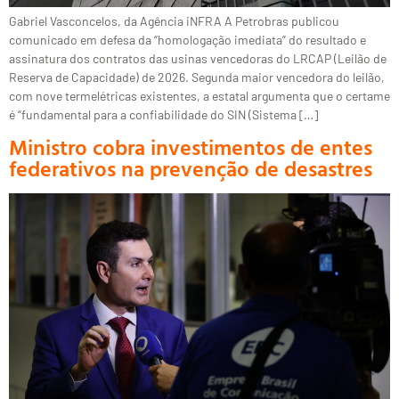
Gabriel Vasconcelos, da Agência iNFRA A Petrobras publicou
comunicado em defesa da “homologação imediata” do resultado e
assinatura dos contratos das usinas vencedoras do LRCAP (Leilão de
Reserva de Capacidade) de 2026. Segunda maior vencedora do leilão,
com nove termelétricas existentes, a estatal argumenta que o certame
é “fundamental para a confiabilidade do SIN (Sistema […]
Ministro cobra investimentos de entes
federativos na prevenção de desastres