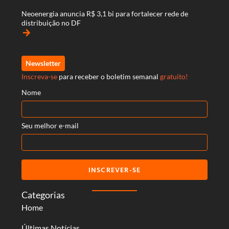
Neoenergia anuncia R$ 3,1 bi para fortalecer rede de
distribuição no DF
arrow_forward
Newsletter
Inscreva-se
para receber o boletim semanal
gratuito!
Nome
Seu melhor e-mail
INSCREVER-SE
Categorias
Home
Últimas Notícias