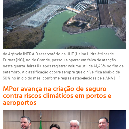
da Agência iNFRA O reservatório da UHE (Usina Hidrelétrica) de
Furnas (MG), no rio Grande, passou a operar em faixa de atenção
nesta quarta-feira (1º), após registrar volume útil de 41,46% no fim de
setembro. A classificação ocorre sempre que o nível fica abaixo de
50% no início do mês, conforme regras estabelecidas pela ANA […]
MPor avança na criação de seguro
contra riscos climáticos em portos e
aeroportos