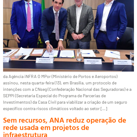
da Agência iNFRA O MPor (Ministério de Portos e Aeroportos)
assinou, nesta quarta-feira (13), em Brasília, um protocolo de
intenções com a CNseg (Confederação Nacional das Seguradoras) e a
SEPPI (Secretaria Especial do Programa de Parcerias de
Investimentos) da Casa Civil para viabilizar a criação de um seguro
específico contra riscos climáticos voltado ao setor […]
Sem recursos, ANA reduz operação de
rede usada em projetos de
infraestrutura