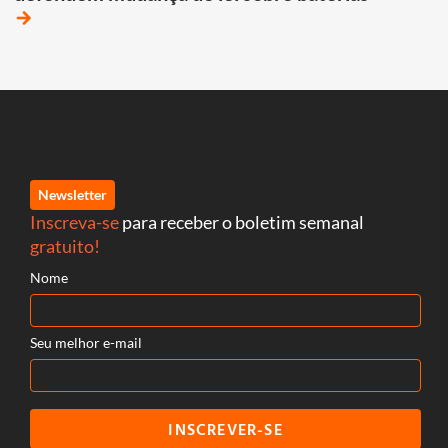
arrow_forward
Newsletter
Inscreva-se
para receber o boletim semanal
gratuito!
Nome
Seu melhor e-mail
INSCREVER-SE