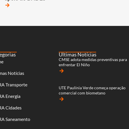
arrow_forward
egorias
Últimas Notícias
CMSE adota medidas preventivas para
me
enfrentar El Niño
arrow_forward
mas Notícias
RA Transporte
UTE Paulínia Verde começa operação
comercial com biometano
RA Energia
arrow_forward
RA Cidades
RA Saneamento