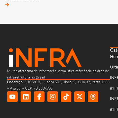
arrow_forward
Cat
Ho
Últi
Multiplataforma de informação jornalística referência na área de
infraestrutura no Brasil
iNF
Endereço:
SHCS/CR, Quadra 502, Bloco C, LOJA 37, Parte 1588
iNF
– Asa Sul – CEP: 70.330-530
iNF
iNF