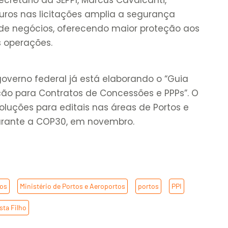
ecretário da SEPPI, Marcus Cavalcanti,
guros nas licitações amplia a segurança
e de negócios, oferecendo maior proteção aos
s operações.
overno federal já está elaborando o “Guia
ação para Contratos de Concessões e PPPs”. O
uções para editais nas áreas de Portos e
durante a COP30, em novembro.
cos
,
Ministério de Portos e Aeroportos
,
portos
,
PPI
,
sta Filho