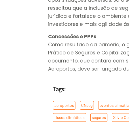
após situações adversas. Já o s
ressaltou que a inclusão de se
jurídica e fortalece o ambient
investidores e mais agilidade à
Concessões e PPPs
Como resultado da parceria, o g
Prático de Seguros e Capitaliz
documento, que contará com sol
Aeroportos, deve ser lançado 
Tags:
aeroportos
,
CNseg
,
eventos climáti
riscos climáticos
,
seguros
,
Silvio Co