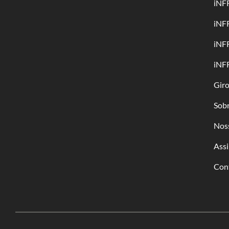
iNF
iNF
iNF
iNF
Gir
Sob
Nos
Assi
Con