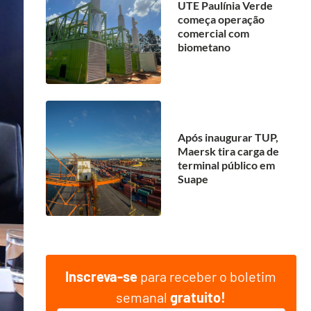
UTE Paulínia Verde
começa operação
comercial com
biometano
Após inaugurar TUP,
Maersk tira carga de
terminal público em
Suape
Inscreva-se
para receber o boletim
semanal
gratuito!