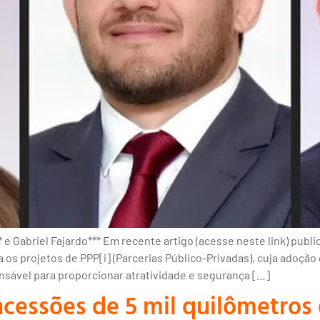
 e Gabriel Fajardo*** Em recente artigo (acesse neste link) publi
 os projetos de PPP[i] (Parcerias Público-Privadas), cuja adoção
sável para proporcionar atratividade e segurança […]
cessões de 5 mil quilômetros