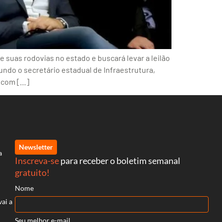
 suas rodovias no estado e buscará levar a leilão
undo o secretário estadual de Infraestrutura,
o com […]
Newsletter
a
Inscreva-se
para receber o boletim semanal
gratuito!
Nome
vai a
Seu melhor e-mail