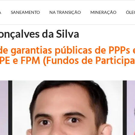
A
SANEAMENTO
NA TRANSIÇÃO
MINERAÇÃO
ÓLE
nçalves da Silva
de garantias públicas de PPPs
FPE e FPM (Fundos de Particip