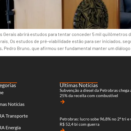
Gerais abrirá estudos para tentar conceder 5 mil quilômetros de
is. Os estudos de pré-viabilidade estão para ser iniciados, seg
is, Pedro Bruno, que afirmou ser fundamental manter um diálog
egorias
Últimas Notícias
Subvenção a diesel da Petrobras chega 
me
25% da receita com combustível
arrow_forward
mas Notícias
RA Transporte
Petrobras: lucro sobe 96,8% no 2º tri e 
R$ 52,4 bi com guerra
RA Energia
arrow_forward