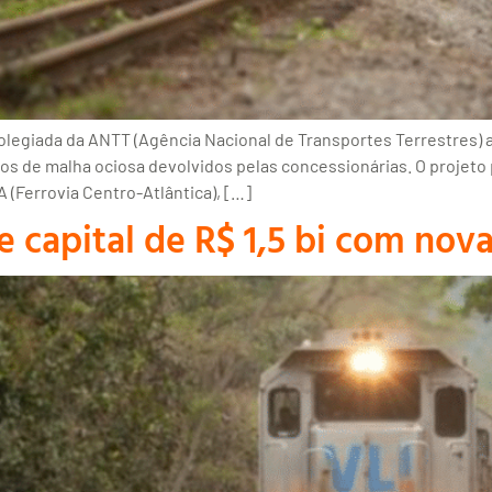
olegiada da ANTT (Agência Nacional de Transportes Terrestres) a
s de malha ociosa devolvidos pelas concessionárias. O projeto p
 (Ferrovia Centro-Atlântica), […]
capital de R$ 1,5 bi com nov