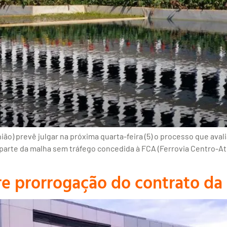
ão) prevê julgar na próxima quarta-feira (5) o processo que aval
parte da malha sem tráfego concedida à FCA (Ferrovia Centro-Atlâ
re prorrogação do contrato da