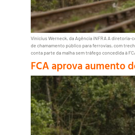
Vinicius Werneck, da Agência iNFRA A diretoria-c
de chamamento público para ferrovias, com trecho
conta parte da malha sem tráfego concedida à FCA
FCA aprova aumento de 