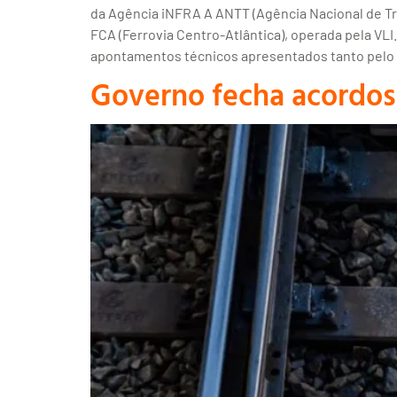
da Agência iNFRA A ANTT (Agência Nacional de Tra
FCA (Ferrovia Centro-Atlântica), operada pela VLI
apontamentos técnicos apresentados tanto pelo 
Governo fecha acordos 