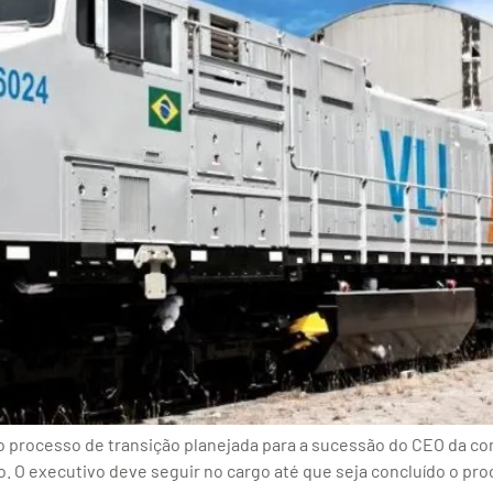
ao processo de transição planejada para a sucessão do CEO da c
 O executivo deve seguir no cargo até que seja concluído o pr