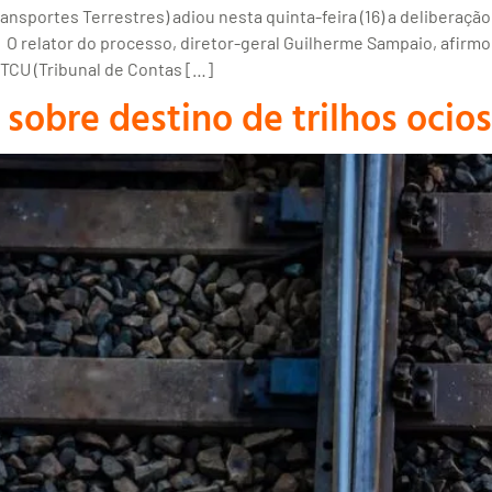
nsportes Terrestres) adiou nesta quinta-feira (16) a deliberaçã
. O relator do processo, diretor-geral Guilherme Sampaio, afirmo
TCU (Tribunal de Contas […]
sobre destino de trilhos ocio