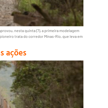
provou, nesta quinta (7), a primeira modelagem
ioneiro trata do corredor Minas-Rio, que leva em
as ações