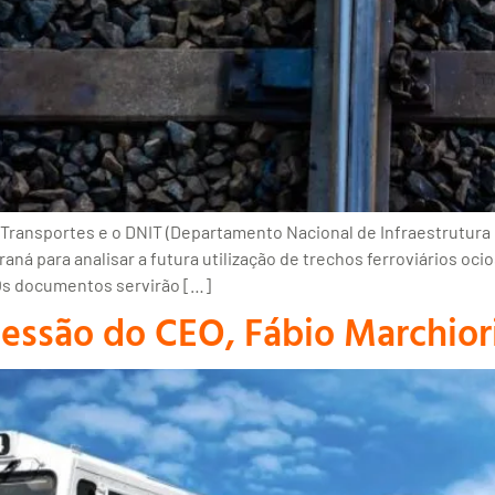
Transportes e o DNIT (Departamento Nacional de Infraestrutur
aná para analisar a futura utilização de trechos ferroviários o
 Os documentos servirão […]
cessão do CEO, Fábio Marchio