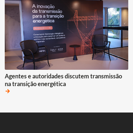
Agentes e autoridades discutem transmissão
na transição energética
arrow_forward