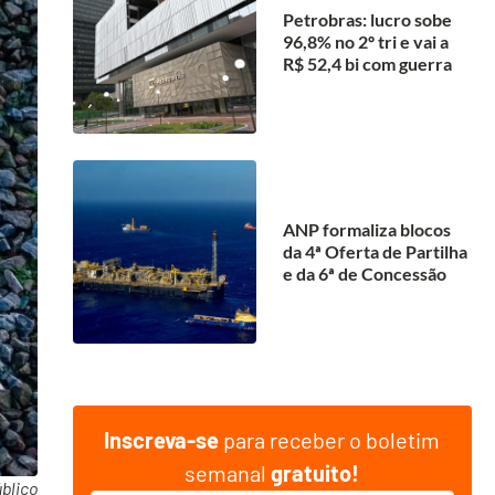
Petrobras: lucro sobe
96,8% no 2º tri e vai a
R$ 52,4 bi com guerra
ANP formaliza blocos
da 4ª Oferta de Partilha
e da 6ª de Concessão
Inscreva-se
para receber o boletim
semanal
gratuito!
blico