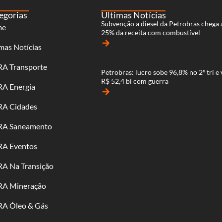
egorias
Últimas Notícias
Subvenção a diesel da Petrobras chega 
me
25% da receita com combustível
arrow_forward
mas Notícias
RA Transporte
Petrobras: lucro sobe 96,8% no 2º tri e 
R$ 52,4 bi com guerra
RA Energia
arrow_forward
RA Cidades
RA Saneamento
RA Eventos
RA Na Transição
RA Mineração
RA Óleo & Gás