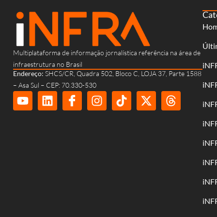
Cat
Ho
Últi
Multiplataforma de informação jornalística referência na área de
infraestrutura no Brasil
iNF
Endereço:
SHCS/CR, Quadra 502, Bloco C, LOJA 37, Parte 1588
iNF
– Asa Sul – CEP: 70.330-530
iNF
iNF
iNF
iNF
iNF
iNF