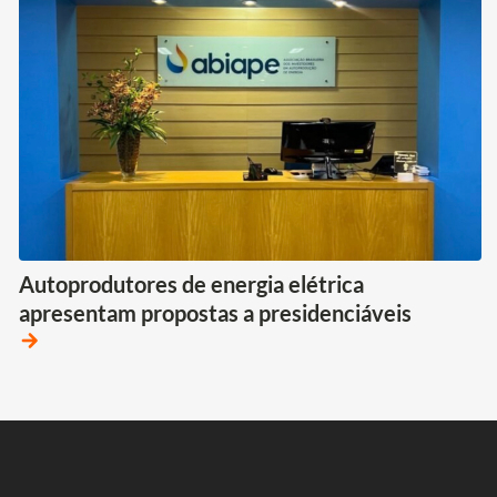
Autoprodutores de energia elétrica
apresentam propostas a presidenciáveis
arrow_forward