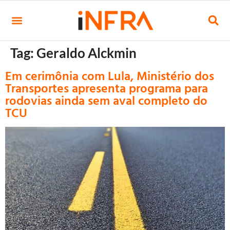
Tag:
Geraldo Alckmin
Em cerimônia com Lula, Ministério dos
Transportes apresenta programa para
rodovias ainda sem aval completo do
TCU