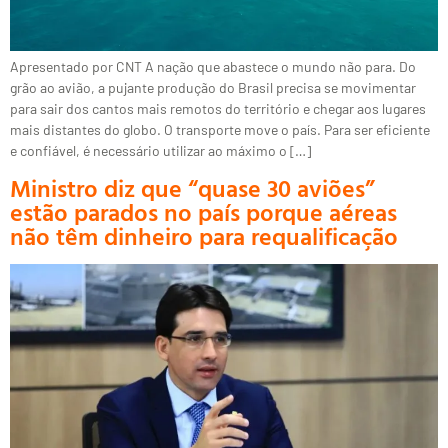
Apresentado por CNT A nação que abastece o mundo não para. Do
grão ao avião, a pujante produção do Brasil precisa se movimentar
para sair dos cantos mais remotos do território e chegar aos lugares
mais distantes do globo. O transporte move o país. Para ser eficiente
e confiável, é necessário utilizar ao máximo o […]
Ministro diz que “quase 30 aviões”
estão parados no país porque aéreas
não têm dinheiro para requalificação