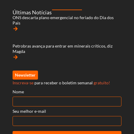
Últimas Notícias
ONS descarta plano emergencial no feriado do Dia dos
Pais
arrow_forward
Petrobras avança para entrar em minerais críticos, diz
Magda
arrow_forward
Newsletter
Inscreva-se
para receber o boletim semanal
gratuito!
Nome
Seu melhor e-mail