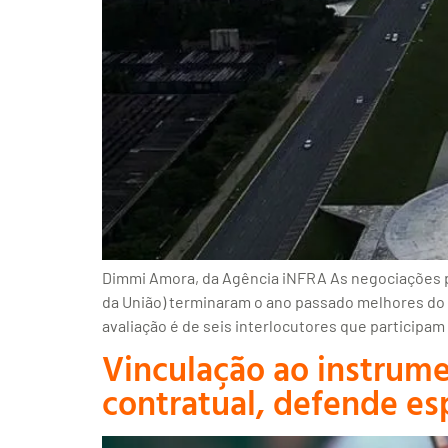
Dimmi Amora, da Agência iNFRA As negociações p
da União) terminaram o ano passado melhores do 
avaliação é de seis interlocutores que participa
Vinculação ao instrume
contratual, defende esp