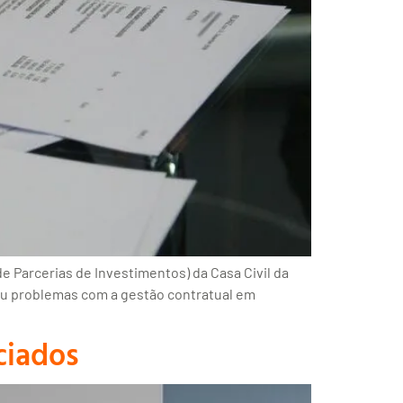
 Parcerias de Investimentos) da Casa Civil da
icou problemas com a gestão contratual em
ciados