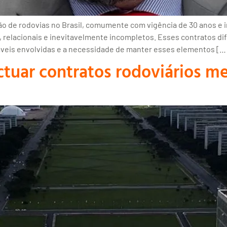
o de rodovias no Brasil, comumente com vigência de 30 anos e i
elacionais e inevitavelmente incompletos. Esses contratos dif
iáveis envolvidas e a necessidade de manter esses elementos […
ctuar contratos rodoviários 