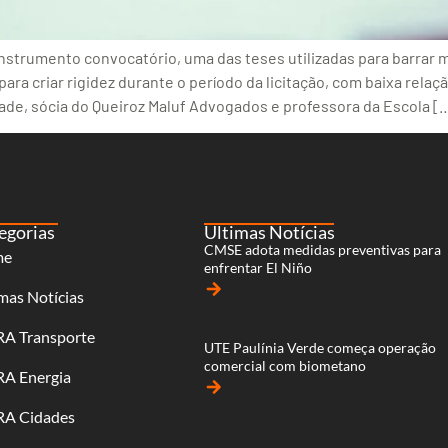
nstrumento convocatório, uma das teses utilizadas para barrar 
 para criar rigidez durante o período da licitação, com baixa rela
ade, sócia do Queiroz Maluf Advogados e professora da Escola [
egorias
Últimas Notícias
CMSE adota medidas preventivas para
me
enfrentar El Niño
arrow_forward
mas Notícias
RA Transporte
UTE Paulínia Verde começa operação
comercial com biometano
RA Energia
arrow_forward
RA Cidades