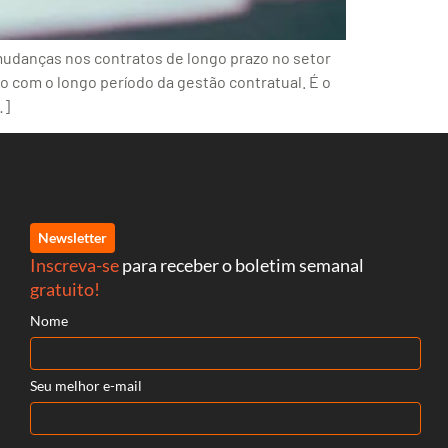
mudanças nos contratos de longo prazo no setor
ção com o longo período da gestão contratual. É o
…]
Newsletter
Inscreva-se
para receber o boletim semanal
gratuito!
Nome
Seu melhor e-mail