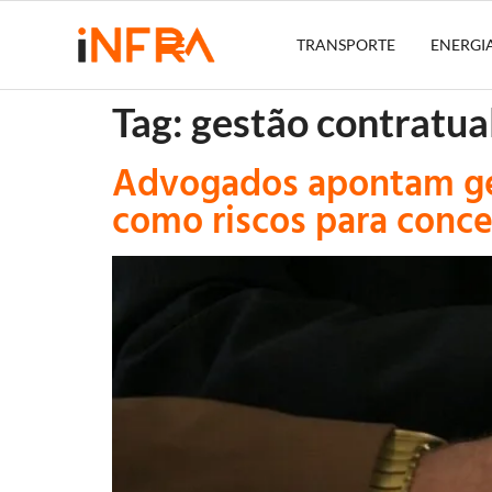
TRANSPORTE
ENERGI
Tag:
gestão contratua
Advogados apontam gest
como riscos para conc