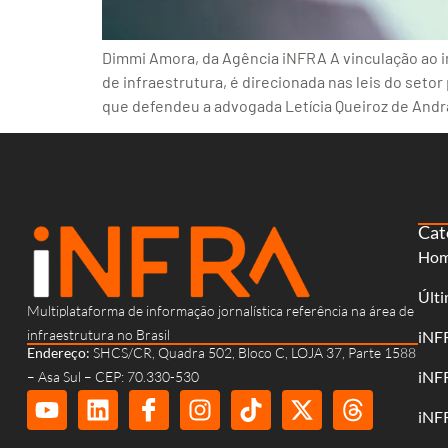
Dimmi Amora, da Agência iNFRA A vinculação ao i
de infraestrutura, é direcionada nas leis do setor
que defendeu a advogada Letícia Queiroz de Andr
Cat
Ho
Últi
Multiplataforma de informação jornalística referência na área de
infraestrutura no Brasil
iNF
Endereço:
SHCS/CR, Quadra 502, Bloco C, LOJA 37, Parte 1588
iNF
– Asa Sul – CEP: 70.330-530
iNF