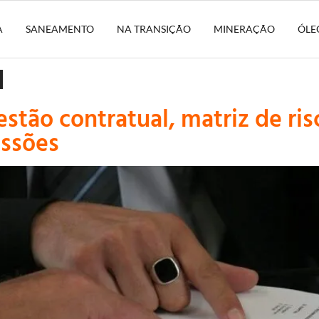
A
SANEAMENTO
NA TRANSIÇÃO
MINERAÇÃO
ÓLE
l
ão contratual, matriz de risc
essões