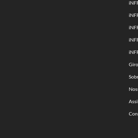
iNF
iNF
iNF
iNF
iNF
Gir
Sob
Nos
Assi
Con