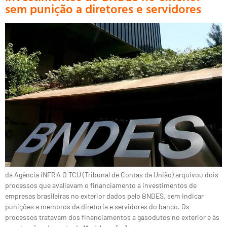
sem punição a diretores e servidores
da Agência iNFRA O TCU (Tribunal de Contas da União) arquivou dois
processos que avaliavam o financiamento a investimentos de
empresas brasileiras no exterior dados pelo BNDES, sem indicar
punições a membros da diretoria e servidores do banco. Os
processos tratavam dos financiamentos a gasodutos no exterior e às