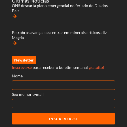
Últimas Notícias
ONS descarta plano emergencial no feriado do Dia dos
Pais
arrow_forward
Petrobras avança para entrar em minerais críticos, diz
Magda
arrow_forward
Newsletter
Inscreva-se
para receber o boletim semanal
gratuito!
Nome
Seu melhor e-mail
INSCREVER-SE