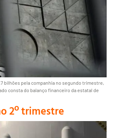
,7 bilhões pela companhia no segundo trimestre,
ado consta do balanço financeiro da estatal de
o 2º trimestre