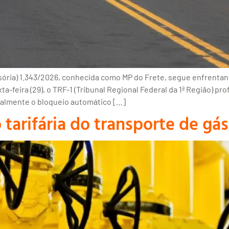
isória) 1.343/2026, conhecida como MP do Frete, segue enfrenta
feira (29), o TRF-1 (Tribunal Regional Federal da 1ª Região) pro
almente o bloqueio automático […]
 tarifária do transporte de gá