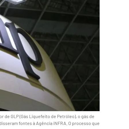
r de GLP (Gás Liquefeito de Petróleo), o gás de
, disseram fontes à Agência iNFRA. O processo que