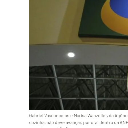
Gabriel Vasconcelos e Marisa Wanzeller, da Agênc
cozinha, não deve avançar, por ora, dentro da AN