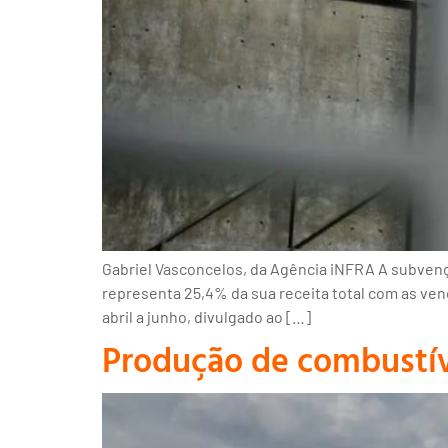
Gabriel Vasconcelos, da Agência iNFRA A subvenç
representa 25,4% da sua receita total com as ven
abril a junho, divulgado ao […]
Produção de combustíve