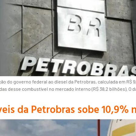
ão do governo federal ao diesel da Petrobras, calculada em R$ 9
das desse combustível no mercado interno (R$ 38,2 bilhões). O d
is da Petrobras sobe 10,9% n