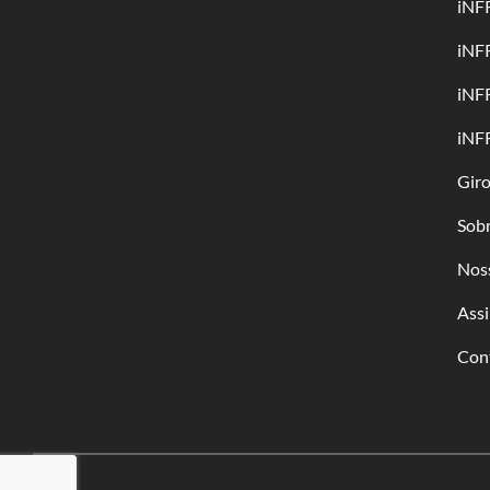
iNF
iNF
iNF
iNF
Gir
Sob
Nos
Assi
Con