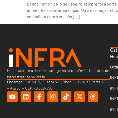
Delmo Pinho* O Rio de Janeiro sempre foi a porta
domésticos e internacionais. Uma das peças-chav
consolidar com a criação […]
Cat
Ho
Últi
Multiplataforma de informação jornalística referência na área de
infraestrutura no Brasil
iNF
Endereço:
SHCS/CR, Quadra 502, Bloco C, LOJA 37, Parte 1588
iNF
– Asa Sul – CEP: 70.330-530
iNF
iNF