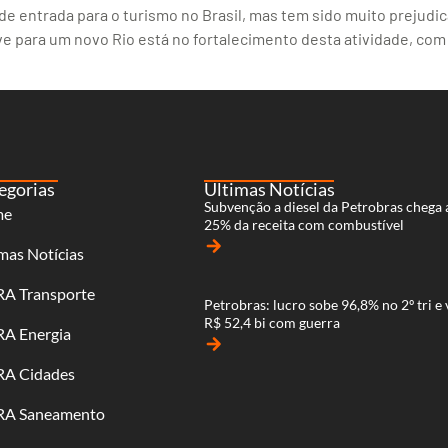
 de entrada para o turismo no Brasil, mas tem sido muito prejud
e para um novo Rio está no fortalecimento desta atividade, c
egorias
Últimas Notícias
Subvenção a diesel da Petrobras chega 
me
25% da receita com combustível
arrow_forward
mas Notícias
RA Transporte
Petrobras: lucro sobe 96,8% no 2º tri e 
R$ 52,4 bi com guerra
RA Energia
arrow_forward
RA Cidades
RA Saneamento