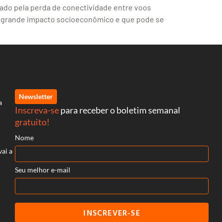
icado pela perda de conectividade entre voos
om grande impacto socioeconômico e que pode se
Newsletter
a
Inscreva-se
para receber o boletim semanal
gratuito!
Nome
vai a
Seu melhor e-mail
INSCREVER-SE