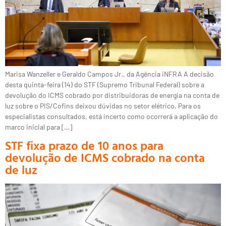
Marisa Wanzeller e Geraldo Campos Jr., da Agência iNFRA A decisão
desta quinta-feira (14) do STF (Supremo Tribunal Federal) sobre a
devolução do ICMS cobrado por distribuidoras de energia na conta de
luz sobre o PIS/Cofins deixou dúvidas no setor elétrico. Para os
especialistas consultados, está incerto como ocorrerá a aplicação do
marco inicial para […]
STF fixa prazo de 10 anos para
devolução de ICMS cobrado na conta
de luz