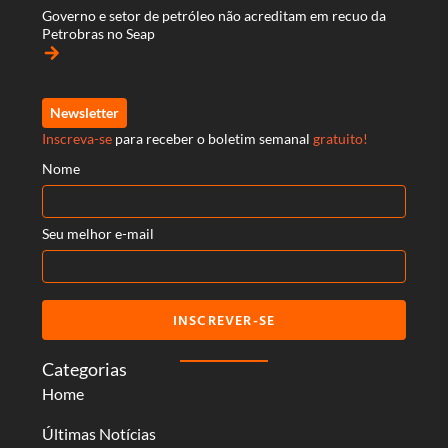
Governo e setor de petróleo não acreditam em recuo da
Petrobras no Seap
arrow_forward
Newsletter
Inscreva-se
para receber o boletim semanal
gratuito!
Nome
Seu melhor e-mail
INSCREVER-SE
Categorias
Home
Últimas Notícias