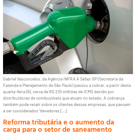
Gabriel Vasconcelos, da Agência iNFRA A Sefaz-SP (Secretaria da
Fazenda e Planejamento de São Paulo) passou a cobrar, a partir desta
quarta-feira (6), cerca de R$ 210 milhões de ICMS devido por
distribuidoras de combustíveis que atuam no estado. A cobrança
também pode recair sobre os clientes dessas empresas, que passam
a ser considerados “devedores […]
Reforma tributária e o aumento da
carga para o setor de saneamento