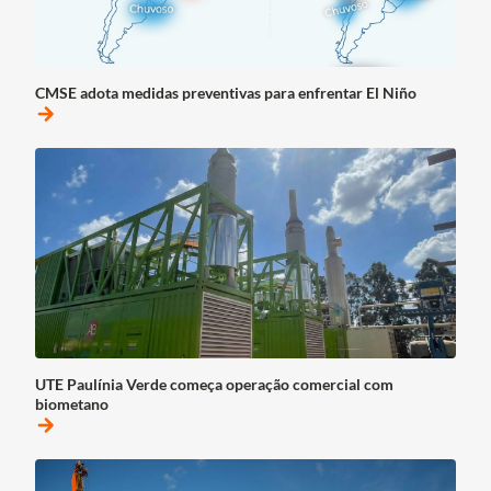
CMSE adota medidas preventivas para enfrentar El Niño
arrow_forward
UTE Paulínia Verde começa operação comercial com
biometano
arrow_forward