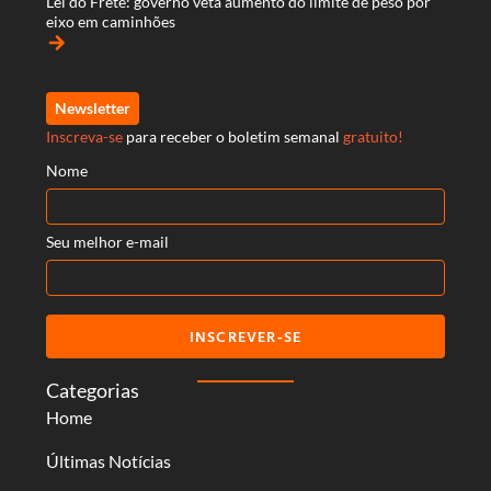
Lei do Frete: governo veta aumento do limite de peso por
eixo em caminhões
arrow_forward
Newsletter
Inscreva-se
para receber o boletim semanal
gratuito!
Nome
Seu melhor e-mail
INSCREVER-SE
Categorias
Home
Últimas Notícias